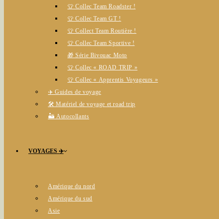
👕 Collec Team Roadster !
👕 Collec Team GT !
👕 Collect Team Routière !
👕 Collec Team Sportive !
🎁 Série Bivouac Moto
👕 Collec « ROAD TRIP »
👕 Collec « Apprentis Voyageurs »
✈️ Guides de voyage
🛠️ Matériel de voyage et road trip
🏜️ Autocollants
VOYAGES ✈️
Amérique du nord
Amérique du sud
Asie