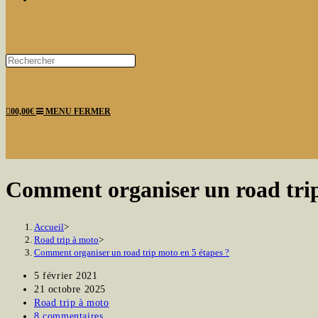
Press
Escape
WEBSITE
to
0
0,00
€
MENU
FERMER
close
the
search
panel.
SEARCH
Comment organiser un road trip
Accueil
>
Road trip à moto
>
Comment organiser un road trip moto en 5 étapes ?
Publication
5 février 2021
publiée :
Dernière
21 octobre 2025
modification
Post
Road trip à moto
de
category:
Commentaires
8 commentaires