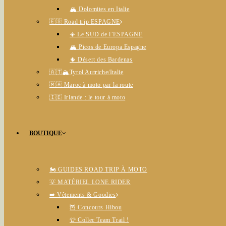
🏔️ Dolomites en Italie
🇪🇸 Road trip ESPAGNE
☀️ Le SUD de l’ESPAGNE
🏔️ Picos de Europa Espagne
🌵 Désert des Bardenas
🇦🇹🏔️Tyrol Autriche/Italie
🇲🇦 Maroc à moto par la route
🇮🇪 Irlande : le tour à moto
BOUTIQUE
🏍️ GUIDES ROAD TRIP À MOTO
💡 MATÉRIEL LONE RIDER
➡️ Vêtements & Goodies
🦉 Concours Hibou
👕 Collec Team Trail !