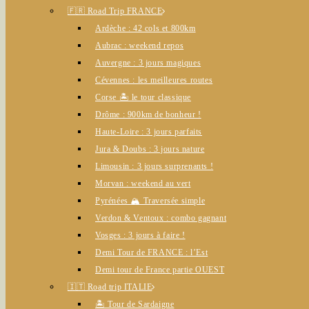
🇫🇷 Road Trip FRANCE
Ardèche : 42 cols et 800km
Aubrac : weekend repos
Auvergne : 3 jours magiques
Cévennes : les meilleures routes
Corse 🏝️ le tour classique
Drôme : 900km de bonheur !
Haute-Loire : 3 jours parfaits
Jura & Doubs : 3 jours nature
Limousin : 3 jours surprenants !
Morvan : weekend au vert
Pyrénées 🏔️ Traversée simple
Verdon & Ventoux : combo gagnant
Vosges : 3 jours à faire !
Demi Tour de FRANCE : l’Est
Demi tour de France partie OUEST
🇮🇹 Road trip ITALIE
🏝️ Tour de Sardaigne