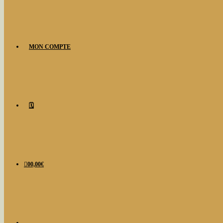
MON COMPTE
🗓️
0
0,00
€
TOGGLE