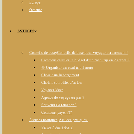
Europe
Océanie
ASTUCES
Conseils de base
Conseils de base pour voyager sereinement !
Comment calculer le budget d’un road trip en 2 étapes ?
💡 Organiser un road trip à moto
Choisir un hébergement
Choisir son billet d’avion
Voyager léger
Agence de voyage ou pas ?
Souvenirs à ramener ?
Comment payer ?!?
Astuces pratiques
Astuces pratiques.
Valise ? Sac à dos ?