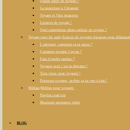
Quand partir en voyage ?
La nourriture à l’étranger
Voyage et Vins étrangers
Lectures de voyage !
Quel smartphone photo utiliser en voyage ?
Voyage pour les nuls
Astuces de voyages basiques pour débutants
L’aéroport, comment ça se passe ?
Comment prendre l’avion ?
Faut-il parler anglais ?
Voyager seul c’est la déprime !
Trop vieux pour voyager !
Pourquoi voyager, arrêtez ça ne sert à rien !
Médias
Médias pour voyager.
Playlist road trip
Musiques montages vidéo
BLOG