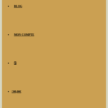
BLOG
MON COMPTE
🗓️
0
0,00
€