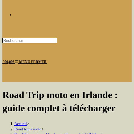
TOGGLE
Press
Escape
WEBSITE
to
0
0,00
€
MENU
FERMER
close
the
search
panel.
SEARCH
Road Trip moto en Irlande :
guide complet à télécharger
Accueil
>
Road trip à moto
>