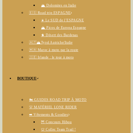
🏔️ Dolomites en Italie
🇪🇸 Road trip ESPAGNE
☀️ Le SUD de l’ESPAGNE
🏔️ Picos de Europa Espagne
🌵 Désert des Bardenas
🇦🇹🏔️Tyrol Autriche/Italie
🇲🇦 Maroc à moto par la route
🇮🇪 Irlande : le tour à moto
BOUTIQUE
🏍️ GUIDES ROAD TRIP À MOTO
💡 MATÉRIEL LONE RIDER
➡️ Vêtements & Goodies
🦉 Concours Hibou
👕 Collec Team Trail !