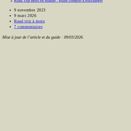
Road Trip moto en Irlande : guide complet à télécharger
Publication
9 novembre 2023
publiée :
Dernière
9 mars 2026
modification
Post
Road trip à moto
de
category:
Commentaires
7 commentaires
la
de
Mise à jour de l’article et du guide : 09/03/2026.
publication :
la
publication :