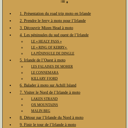
1. Présentation du road trip moto en Irlande
2. Prendre le ferry à moto pour l’Irlande
3. Découvrir Mizen Head à moto
4. Les péninsules du sud ouest de l’Irlande
LE « HEALY PASS »
LE « RING OF KERRY«
LA PÉNINSULE DE DINGLE
5. Irlande de l’Ouest à moto
LES FALAISES DE MOHER
LE CONNEMARA
KILLARY FJORD
6. Balader à moto sur Achill Island
7. Visiter le Nord de l’Irlande à moto
LAKEN STRAND
OX MOUNTAINS
MALIN BEG
8. Détour par l’Irlande du Nord à moto
9. Finir le tour de l’Irlande à moto