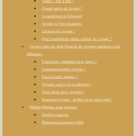
Valise ? Sac à dos ?
Quand partir en voyage ?
La nourriture à l’étranger
Voyage et Vins étrangers
Lectures de voyage !
Quel smartphone photo utiliser en voyage ?
Voyage pour les nuls
Astuces de voyages basiques pour
débutants.
L’aéroport, comment ça se passe ?
Comment prendre l’avion ?
Faut-il parler anglais ?
Voyager seul c’est la déprime !
Trop vieux pour voyager !
Pourquoi voyager, arrêtez ça ne sert à rien !
Médias
Médias pour voyager.
Playlist road trip
Musiques montages vidéo