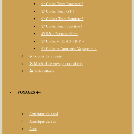
👕 Collec Team Roadster !
👕 Collec Team GT !
👕 Collect Team Routière !
👕 Collec Team Sportive !
🎁 Série Bivouac Moto
👕 Collec « ROAD TRIP »
👕 Collec « Apprentis Voyageurs »
✈️ Guides de voyage
🛠️ Matériel de voyage et road trip
🏜️ Autocollants
VOYAGES ✈️
Amérique du nord
Amérique du sud
Asie