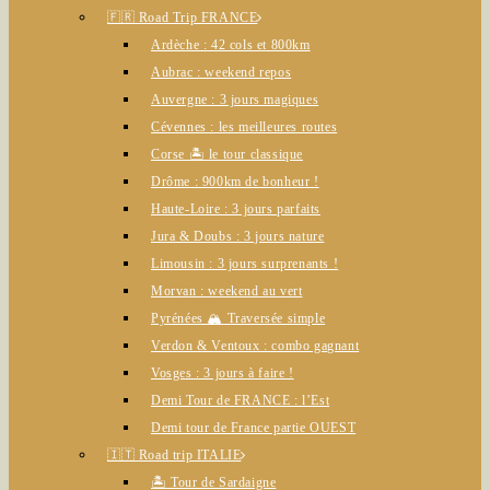
🇫🇷 Road Trip FRANCE
Ardèche : 42 cols et 800km
Aubrac : weekend repos
Auvergne : 3 jours magiques
Cévennes : les meilleures routes
Corse 🏝️ le tour classique
Drôme : 900km de bonheur !
Haute-Loire : 3 jours parfaits
Jura & Doubs : 3 jours nature
Limousin : 3 jours surprenants !
Morvan : weekend au vert
Pyrénées 🏔️ Traversée simple
Verdon & Ventoux : combo gagnant
Vosges : 3 jours à faire !
Demi Tour de FRANCE : l’Est
Demi tour de France partie OUEST
🇮🇹 Road trip ITALIE
🏝️ Tour de Sardaigne