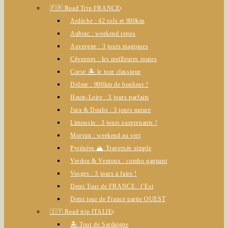
🇫🇷 Road Trip FRANCE
Ardèche : 42 cols et 800km
Aubrac : weekend repos
Auvergne : 3 jours magiques
Cévennes : les meilleures routes
Corse 🏝️ le tour classique
Drôme : 900km de bonheur !
Haute-Loire : 3 jours parfaits
Jura & Doubs : 3 jours nature
Limousin : 3 jours surprenants !
Morvan : weekend au vert
Pyrénées 🏔️ Traversée simple
Verdon & Ventoux : combo gagnant
Vosges : 3 jours à faire !
Demi Tour de FRANCE : l’Est
Demi tour de France partie OUEST
🇮🇹 Road trip ITALIE
🏝️ Tour de Sardaigne