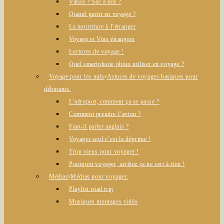
Valise ? Sac à dos ?
Quand partir en voyage ?
La nourriture à l’étranger
Voyage et Vins étrangers
Lectures de voyage !
Quel smartphone photo utiliser en voyage ?
Voyage pour les nuls
Astuces de voyages basiques pour
débutants.
L’aéroport, comment ça se passe ?
Comment prendre l’avion ?
Faut-il parler anglais ?
Voyager seul c’est la déprime !
Trop vieux pour voyager !
Pourquoi voyager, arrêtez ça ne sert à rien !
Médias
Médias pour voyager.
Playlist road trip
Musiques montages vidéo