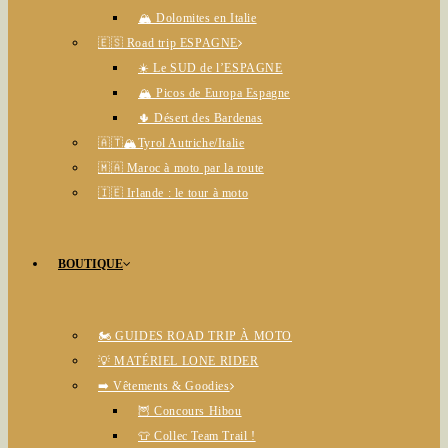
🏔️ Dolomites en Italie
🇪🇸 Road trip ESPAGNE
☀️ Le SUD de l’ESPAGNE
🏔️ Picos de Europa Espagne
🌵 Désert des Bardenas
🇦🇹🏔️Tyrol Autriche/Italie
🇲🇦 Maroc à moto par la route
🇮🇪 Irlande : le tour à moto
BOUTIQUE
🏍️ GUIDES ROAD TRIP À MOTO
💡 MATÉRIEL LONE RIDER
➡️ Vêtements & Goodies
🦉 Concours Hibou
👕 Collec Team Trail !