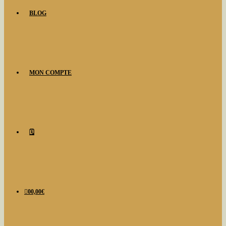
BLOG
MON COMPTE
🗓️
0
0,00
€