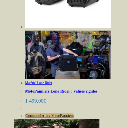
Matériel Lone Rider
MotoPanniers Lone Rider : valises rigides
1 499,00
€
Commander les MotoPanniers