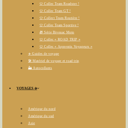
👕 Collec Team Roadster !
👕 Collec Team GT !
👕 Collect Team Routière !
👕 Collec Team Sportive !
🎁 Série Bivouac Moto
👕 Collec « ROAD TRIP »
👕 Collec « Apprentis Voyageurs »
✈️ Guides de voyage
🛠️ Matériel de voyage et road trip
🏜️ Autocollants
VOYAGES ✈️
Amérique du nord
Amérique du sud
Asie