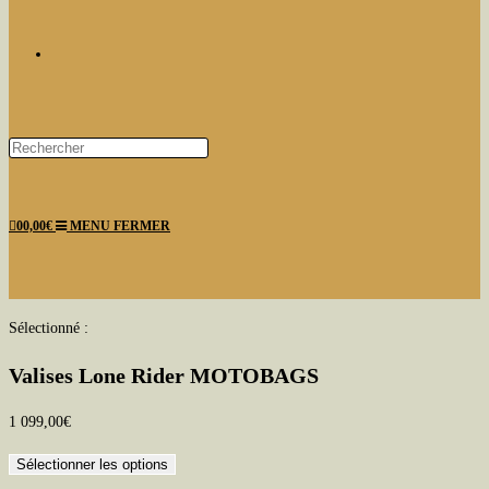
TOGGLE
Press
Escape
WEBSITE
to
0
0,00
€
MENU
FERMER
close
the
search
panel.
SEARCH
Sélectionné :
Valises Lone Rider MOTOBAGS
1 099,00
€
Sélectionner les options