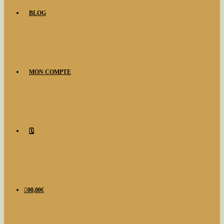
BLOG
MON COMPTE
🗓️
0
0,00
€