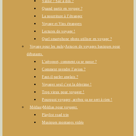
Valise ? Sac à dos ?
Quand partir en voyage ?
La nourriture à l’étranger
Voyage et Vins étrangers
Lectures de voyage !
Quel smartphone photo utiliser en voyage ?
Voyage pour les nuls
Astuces de voyages basiques pour
débutants.
L’aéroport, comment ça se passe ?
Comment prendre l’avion ?
Faut-il parler anglais ?
Voyager seul c’est la déprime !
Trop vieux pour voyager !
Pourquoi voyager, arrêtez ça ne sert à rien !
Médias
Médias pour voyager.
Playlist road trip
Musiques montages vidéo