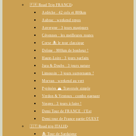
🇫🇷 Road Trip FRANCE
Ardèche : 42 cols et 800km
Aubrac : weekend repos
Auvergne : 3 jours magiques
Cévennes : les meilleures routes
Corse 🏝️ le tour classique
Drôme : 900km de bonheur !
Haute-Loire : 3 jours parfaits
Jura & Doubs : 3 jours nature
Limousin : 3 jours surprenants !
Morvan : weekend au vert
Pyrénées 🏔️ Traversée simple
Verdon & Ventoux : combo gagnant
Vosges : 3 jours à faire !
Demi Tour de FRANCE : l’Est
Demi tour de France partie OUEST
🇮🇹 Road trip ITALIE
🏝️ Tour de Sardaigne