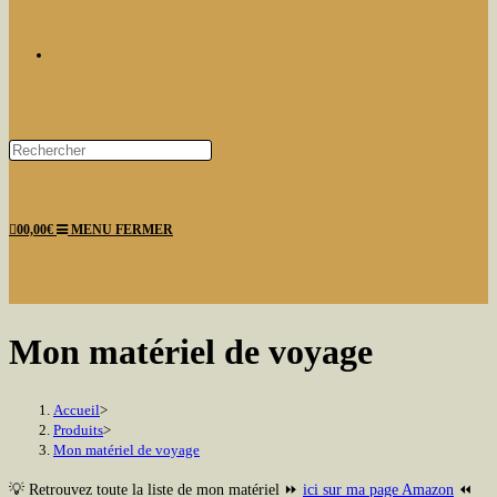
TOGGLE
Press
Escape
WEBSITE
to
0
0,00
€
MENU
FERMER
close
the
search
panel.
SEARCH
Mon matériel de voyage
Accueil
>
Produits
>
Mon matériel de voyage
💡
Retrouvez toute la liste de mon matériel
⏩
ici sur ma page Amazon
⏪