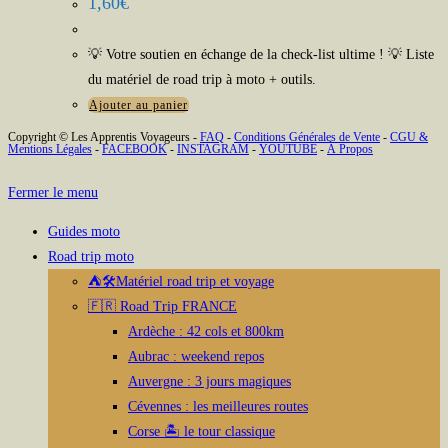
1,60
€
💡 Votre soutien en échange de la check-list ultime ! 💡 Liste
du matériel de road trip à moto + outils.
Ajouter au panier
Copyright © Les Apprentis Voyageurs -
FAQ
-
Conditions Générales de Vente
-
CGU &
Mentions Légales
-
FACEBOOK
-
INSTAGRAM
-
YOUTUBE
-
À Propos
Fermer le menu
Guides moto
Road trip moto
⛺🛠️Matériel road trip et voyage
🇫🇷 Road Trip FRANCE
Ardèche : 42 cols et 800km
Aubrac : weekend repos
Auvergne : 3 jours magiques
Cévennes : les meilleures routes
Corse 🏝️ le tour classique