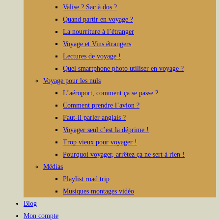
Valise ? Sac à dos ?
Quand partir en voyage ?
La nourriture à l’étranger
Voyage et Vins étrangers
Lectures de voyage !
Quel smartphone photo utiliser en voyage ?
Voyage pour les nuls
L’aéroport, comment ça se passe ?
Comment prendre l’avion ?
Faut-il parler anglais ?
Voyager seul c’est la déprime !
Trop vieux pour voyager !
Pourquoi voyager, arrêtez ça ne sert à rien !
Médias
Playlist road trip
Musiques montages vidéo
Blog
Mon compte