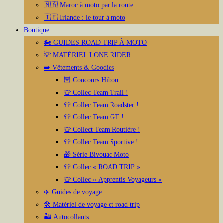
🇲🇦 Maroc à moto par la route
🇮🇪 Irlande : le tour à moto
Boutique
🏍️ GUIDES ROAD TRIP À MOTO
💡 MATÉRIEL LONE RIDER
➡️ Vêtements & Goodies
🦉 Concours Hibou
👕 Collec Team Trail !
👕 Collec Team Roadster !
👕 Collec Team GT !
👕 Collect Team Routière !
👕 Collec Team Sportive !
🎁 Série Bivouac Moto
👕 Collec « ROAD TRIP »
👕 Collec « Apprentis Voyageurs »
✈️ Guides de voyage
🛠️ Matériel de voyage et road trip
🏜️ Autocollants