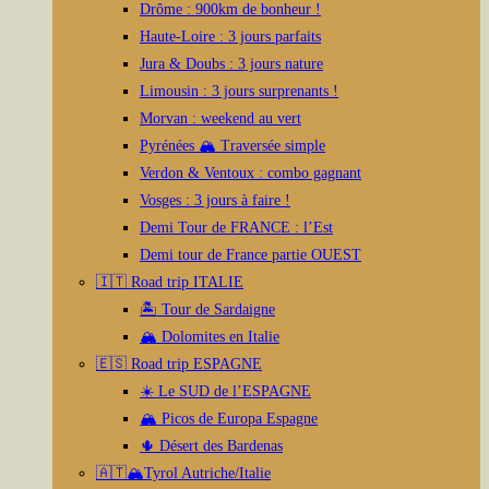
Drôme : 900km de bonheur !
Haute-Loire : 3 jours parfaits
Jura & Doubs : 3 jours nature
Limousin : 3 jours surprenants !
Morvan : weekend au vert
Pyrénées 🏔️ Traversée simple
Verdon & Ventoux : combo gagnant
Vosges : 3 jours à faire !
Demi Tour de FRANCE : l’Est
Demi tour de France partie OUEST
🇮🇹 Road trip ITALIE
🏝️ Tour de Sardaigne
🏔️ Dolomites en Italie
🇪🇸 Road trip ESPAGNE
☀️ Le SUD de l’ESPAGNE
🏔️ Picos de Europa Espagne
🌵 Désert des Bardenas
🇦🇹🏔️Tyrol Autriche/Italie