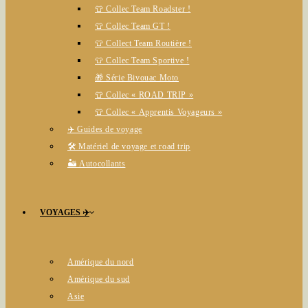
👕 Collec Team Roadster !
👕 Collec Team GT !
👕 Collect Team Routière !
👕 Collec Team Sportive !
🎁 Série Bivouac Moto
👕 Collec « ROAD TRIP »
👕 Collec « Apprentis Voyageurs »
✈️ Guides de voyage
🛠️ Matériel de voyage et road trip
🏜️ Autocollants
VOYAGES ✈️
Amérique du nord
Amérique du sud
Asie