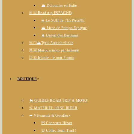
🏔️ Dolomites en Italie
🇪🇸 Road trip ESPAGNE
☀️ Le SUD de l’ESPAGNE
🏔️ Picos de Europa Espagne
🌵 Désert des Bardenas
🇦🇹🏔️Tyrol Autriche/Italie
🇲🇦 Maroc à moto par la route
🇮🇪 Irlande : le tour à moto
BOUTIQUE
🏍️ GUIDES ROAD TRIP À MOTO
💡 MATÉRIEL LONE RIDER
➡️ Vêtements & Goodies
🦉 Concours Hibou
👕 Collec Team Trail !