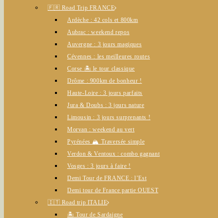
🇫🇷 Road Trip FRANCE
Ardèche : 42 cols et 800km
Aubrac : weekend repos
Auvergne : 3 jours magiques
Cévennes : les meilleures routes
Corse 🏝️ le tour classique
Drôme : 900km de bonheur !
Haute-Loire : 3 jours parfaits
Jura & Doubs : 3 jours nature
Limousin : 3 jours surprenants !
Morvan : weekend au vert
Pyrénées 🏔️ Traversée simple
Verdon & Ventoux : combo gagnant
Vosges : 3 jours à faire !
Demi Tour de FRANCE : l’Est
Demi tour de France partie OUEST
🇮🇹 Road trip ITALIE
🏝️ Tour de Sardaigne