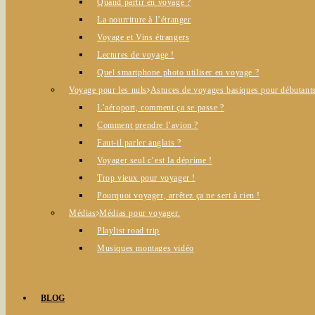
Quand partir en voyage ?
La nourriture à l’étranger
Voyage et Vins étrangers
Lectures de voyage !
Quel smartphone photo utiliser en voyage ?
Voyage pour les nuls
Astuces de voyages basiques pour débutants
L’aéroport, comment ça se passe ?
Comment prendre l’avion ?
Faut-il parler anglais ?
Voyager seul c’est la déprime !
Trop vieux pour voyager !
Pourquoi voyager, arrêtez ça ne sert à rien !
Médias
Médias pour voyager.
Playlist road trip
Musiques montages vidéo
BLOG