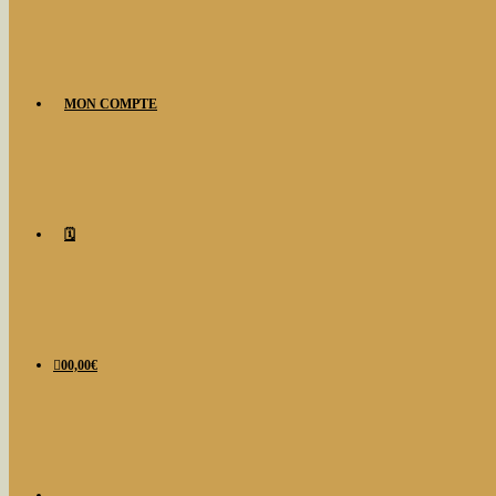
MON COMPTE
🗓️
0
0,00
€
TOGGLE