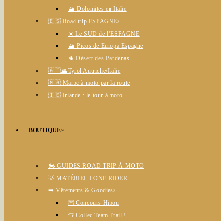
🏔️ Dolomites en Italie
🇪🇸 Road trip ESPAGNE
☀️ Le SUD de l’ESPAGNE
🏔️ Picos de Europa Espagne
🌵 Désert des Bardenas
🇦🇹🏔️Tyrol Autriche/Italie
🇲🇦 Maroc à moto par la route
🇮🇪 Irlande : le tour à moto
BOUTIQUE
🏍️ GUIDES ROAD TRIP À MOTO
💡 MATÉRIEL LONE RIDER
➡️ Vêtements & Goodies
🦉 Concours Hibou
👕 Collec Team Trail !