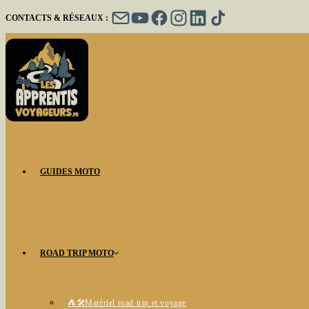
Skip
CONTACTS & RÉSEAUX :
to
content
GUIDES MOTO
ROAD TRIP MOTO
⛺🛠️Matériel road trip et voyage