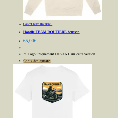
Collect Team Routière !
Hoodie TEAM ROUTIERE écusson
65,00
€
⚠️ Logo uniquement DEVANT sur cette version.
Ce
Choix des options
produit
a
plusieurs
variations.
Les
options
peuvent
être