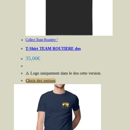
Collect Team Routière !
T-Shirt TEAM ROUTIERE dos
35,00
€
⚠️ Logo uniquement dans le dos cette version.
Ce
Choix des options
produit
a
plusieurs
variations.
Les
options