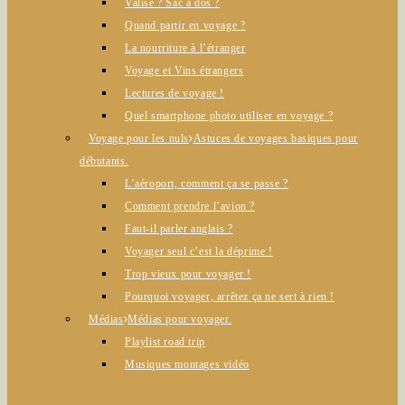
Valise ? Sac à dos ?
Quand partir en voyage ?
La nourriture à l’étranger
Voyage et Vins étrangers
Lectures de voyage !
Quel smartphone photo utiliser en voyage ?
Voyage pour les nuls
Astuces de voyages basiques pour
débutants.
L’aéroport, comment ça se passe ?
Comment prendre l’avion ?
Faut-il parler anglais ?
Voyager seul c’est la déprime !
Trop vieux pour voyager !
Pourquoi voyager, arrêtez ça ne sert à rien !
Médias
Médias pour voyager.
Playlist road trip
Musiques montages vidéo