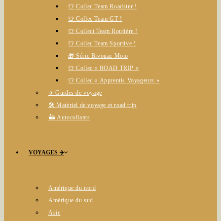
👕 Collec Team Roadster !
👕 Collec Team GT !
👕 Collect Team Routière !
👕 Collec Team Sportive !
🎁 Série Bivouac Moto
👕 Collec « ROAD TRIP »
👕 Collec « Apprentis Voyageurs »
✈️ Guides de voyage
🛠️ Matériel de voyage et road trip
🏜️ Autocollants
VOYAGES ✈️
Amérique du nord
Amérique du sud
Asie