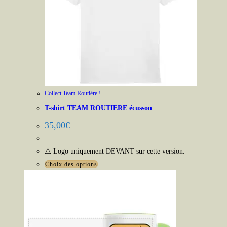
Collect Team Routière !
T-shirt TEAM ROUTIERE écusson
35,00
€
⚠️ Logo uniquement DEVANT sur cette version.
Ce
Choix des options
produit
a
plusieurs
variations.
Les