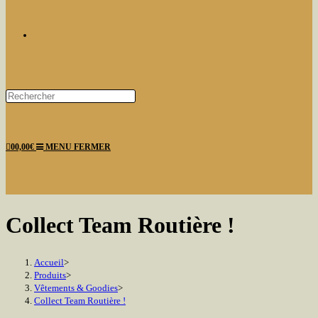
TOGGLE
Press
Escape
WEBSITE
to
0
0,00
€
MENU
FERMER
close
the
search
panel.
SEARCH
Collect Team Routière !
Accueil
>
Produits
>
Vêtements & Goodies
>
Collect Team Routière !