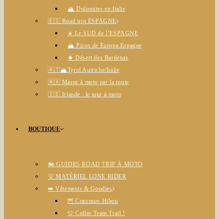
🏔️ Dolomites en Italie
🇪🇸 Road trip ESPAGNE
☀️ Le SUD de l’ESPAGNE
🏔️ Picos de Europa Espagne
🌵 Désert des Bardenas
🇦🇹🏔️Tyrol Autriche/Italie
🇲🇦 Maroc à moto par la route
🇮🇪 Irlande : le tour à moto
BOUTIQUE
🏍️ GUIDES ROAD TRIP À MOTO
💡 MATÉRIEL LONE RIDER
➡️ Vêtements & Goodies
🦉 Concours Hibou
👕 Collec Team Trail !