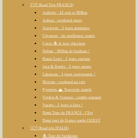
🇫🇷 Road Trip FRANCE
Ardèche : 42 cols et 800km
Aubrac : weekend repos
Auvergne : 3 jours magiques
Cévennes : les meilleures routes
Corse 🏝️ le tour classique
Drôme : 900km de bonheur !
Haute-Loire : 3 jours parfaits
Jura & Doubs : 3 jours nature
Limousin : 3 jours surprenants !
Morvan : weekend au vert
Pyrénées 🏔️ Traversée simple
Verdon & Ventoux : combo gagnant
Vosges : 3 jours à faire !
Demi Tour de FRANCE : l’Est
Demi tour de France partie OUEST
🇮🇹 Road trip ITALIE
🏝️ Tour de Sardaigne