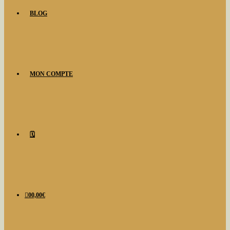
BLOG
MON COMPTE
🗓️
0
0,00
€