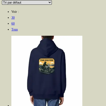
Voir :
30
60
Tous