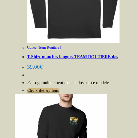
Collect Team Routière !
T-Shirt manches longues TEAM ROUTIERE dos
39,00
€
⚠️ Logo uniquement dans le dos sur ce modèle.
Ce
Choix des options
produit
a
plusieurs
variations.
Les
options