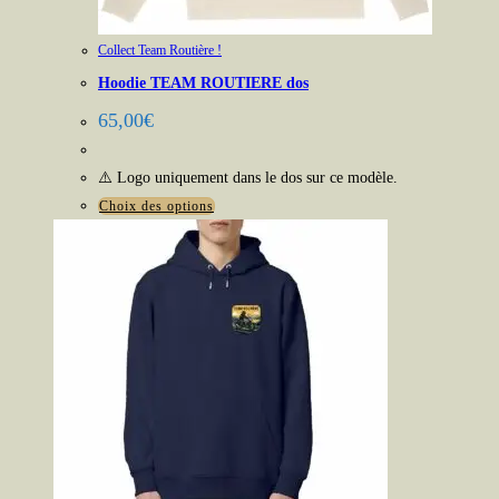
Collect Team Routière !
Hoodie TEAM ROUTIERE dos
65,00
€
⚠️ Logo uniquement dans le dos sur ce modèle.
Ce
Choix des options
produit
a
plusieurs
variations.
Les
options
peuvent
être
choisies
sur