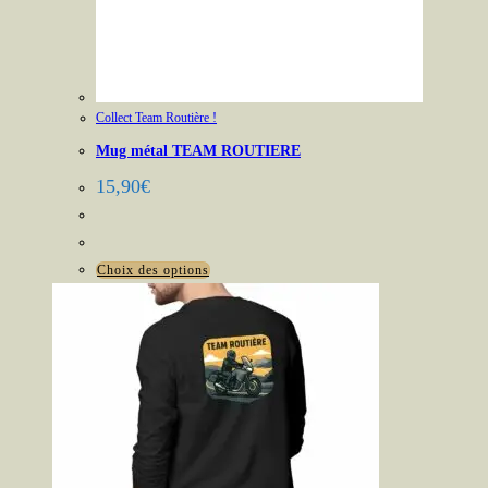
Collect Team Routière !
Mug métal TEAM ROUTIERE
15,90
€
Ce
Choix des options
produit
a
plusieurs
variations.
Les
options
peuvent
être