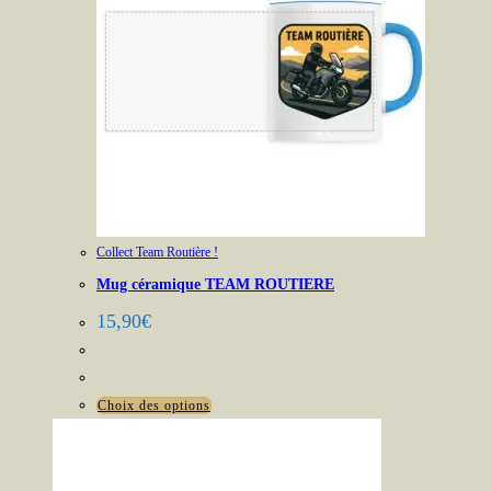
Collect Team Routière !
Mug céramique TEAM ROUTIERE
15,90
€
Ce
Choix des options
produit
a
plusieurs