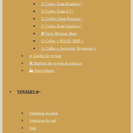
👕 Collec Team Roadster !
👕 Collec Team GT !
👕 Collect Team Routière !
👕 Collec Team Sportive !
🎁 Série Bivouac Moto
👕 Collec « ROAD TRIP »
👕 Collec « Apprentis Voyageurs »
✈️ Guides de voyage
🛠️ Matériel de voyage et road trip
🏜️ Autocollants
VOYAGES ✈️
Amérique du nord
Amérique du sud
Asie