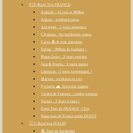
🇫🇷 Road Trip FRANCE
Ardèche : 42 cols et 800km
Aubrac : weekend repos
Auvergne : 3 jours magiques
Cévennes : les meilleures routes
Corse 🏝️ le tour classique
Drôme : 900km de bonheur !
Haute-Loire : 3 jours parfaits
Jura & Doubs : 3 jours nature
Limousin : 3 jours surprenants !
Morvan : weekend au vert
Pyrénées 🏔️ Traversée simple
Verdon & Ventoux : combo gagnant
Vosges : 3 jours à faire !
Demi Tour de FRANCE : l’Est
Demi tour de France partie OUEST
🇮🇹 Road trip ITALIE
🏝️ Tour de Sardaigne