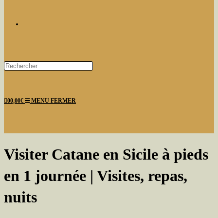
TOGGLE
Press
Escape
WEBSITE
to
0
0,00
€
MENU
FERMER
close
the
search
panel.
SEARCH
Visiter Catane en Sicile à pieds
en 1 journée | Visites, repas,
nuits