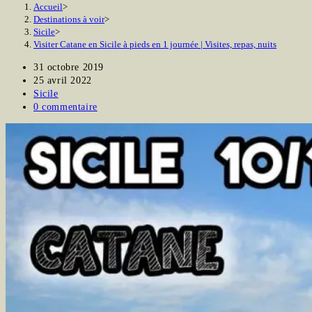
Accueil
>
Destinations à voir
>
Sicile
>
Visiter Catane en Sicile à pieds en 1 journée | Visites, repas, nuits
Publication
31 octobre 2019
publiée :
Dernière
25 avril 2022
modification
Post
Sicile
de
category:
Commentaires
0 commentaire
la
de
publication :
la
publication :