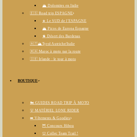
🏔️ Dolomites en Italie
🇪🇸 Road trip ESPAGNE
☀️ Le SUD de l’ESPAGNE
🏔️ Picos de Europa Espagne
🌵 Désert des Bardenas
🇦🇹🏔️Tyrol Autriche/Italie
🇲🇦 Maroc à moto par la route
🇮🇪 Irlande : le tour à moto
BOUTIQUE
🏍️ GUIDES ROAD TRIP À MOTO
💡 MATÉRIEL LONE RIDER
➡️ Vêtements & Goodies
🦉 Concours Hibou
👕 Collec Team Trail !