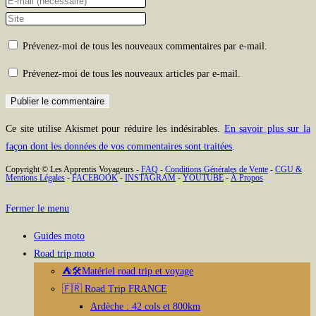
your
Enter
name
your
Saisir
or
email
l’URL
Prévenez-moi de tous les nouveaux commentaires par e-mail.
username
address
de
to
to
votre
Prévenez-moi de tous les nouveaux articles par e-mail.
comment
comment
site
(facultatif)
Ce site utilise Akismet pour réduire les indésirables.
En savoir plus sur la
façon dont les données de vos commentaires sont traitées
.
Copyright © Les Apprentis Voyageurs -
FAQ
-
Conditions Générales de Vente
-
CGU &
Mentions Légales
-
FACEBOOK
-
INSTAGRAM
-
YOUTUBE
-
À Propos
Fermer le menu
Guides moto
Road trip moto
⛺🛠️Matériel road trip et voyage
🇫🇷 Road Trip FRANCE
Ardèche : 42 cols et 800km