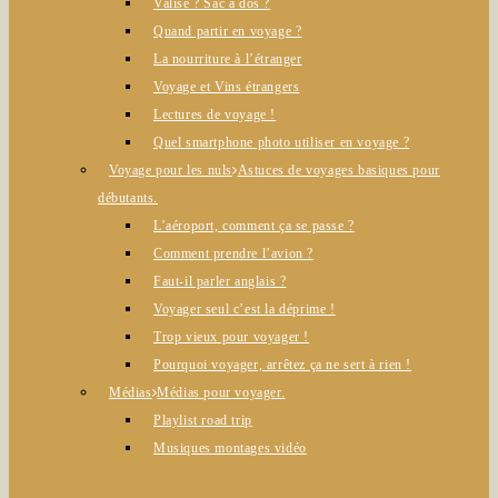
Valise ? Sac à dos ?
Quand partir en voyage ?
La nourriture à l’étranger
Voyage et Vins étrangers
Lectures de voyage !
Quel smartphone photo utiliser en voyage ?
Voyage pour les nuls
Astuces de voyages basiques pour
débutants.
L’aéroport, comment ça se passe ?
Comment prendre l’avion ?
Faut-il parler anglais ?
Voyager seul c’est la déprime !
Trop vieux pour voyager !
Pourquoi voyager, arrêtez ça ne sert à rien !
Médias
Médias pour voyager.
Playlist road trip
Musiques montages vidéo