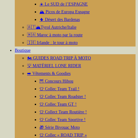
☀️ Le SUD de l’ESPAGNE
🏔️ Picos de Europa Espagne
🌵 Désert des Bardenas
🇦🇹🏔️Tyrol Autriche/Italie
🇲🇦 Maroc à moto par la route
🇮🇪 Irlande : le tour à moto
Boutique
🏍️ GUIDES ROAD TRIP À MOTO
💡 MATÉRIEL LONE RIDER
➡️ Vêtements & Goodies
🦉 Concours Hibou
👕 Collec Team Trail !
👕 Collec Team Roadster !
👕 Collec Team GT !
👕 Collect Team Routière !
👕 Collec Team Sportive !
🎁 Série Bivouac Moto
👕 Collec « ROAD TRIP »