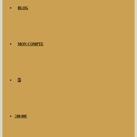
BLOG
MON COMPTE
🗓️
0
0,00
€