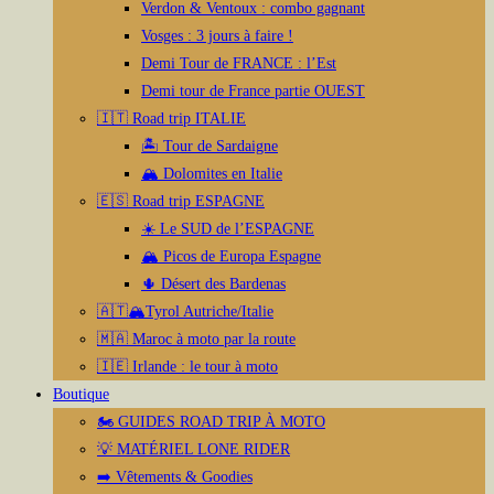
Verdon & Ventoux : combo gagnant
Vosges : 3 jours à faire !
Demi Tour de FRANCE : l’Est
Demi tour de France partie OUEST
🇮🇹 Road trip ITALIE
🏝️ Tour de Sardaigne
🏔️ Dolomites en Italie
🇪🇸 Road trip ESPAGNE
☀️ Le SUD de l’ESPAGNE
🏔️ Picos de Europa Espagne
🌵 Désert des Bardenas
🇦🇹🏔️Tyrol Autriche/Italie
🇲🇦 Maroc à moto par la route
🇮🇪 Irlande : le tour à moto
Boutique
🏍️ GUIDES ROAD TRIP À MOTO
💡 MATÉRIEL LONE RIDER
➡️ Vêtements & Goodies