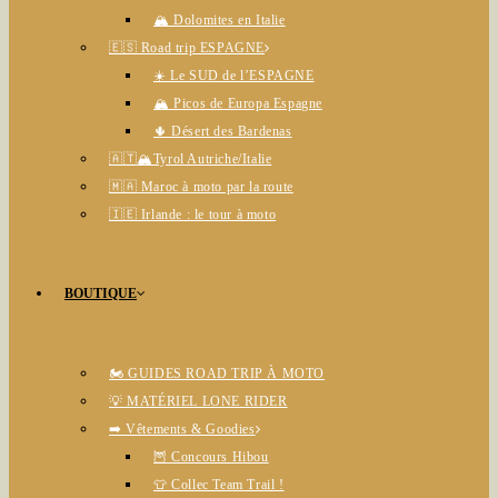
🏔️ Dolomites en Italie
🇪🇸 Road trip ESPAGNE
☀️ Le SUD de l’ESPAGNE
🏔️ Picos de Europa Espagne
🌵 Désert des Bardenas
🇦🇹🏔️Tyrol Autriche/Italie
🇲🇦 Maroc à moto par la route
🇮🇪 Irlande : le tour à moto
BOUTIQUE
🏍️ GUIDES ROAD TRIP À MOTO
💡 MATÉRIEL LONE RIDER
➡️ Vêtements & Goodies
🦉 Concours Hibou
👕 Collec Team Trail !