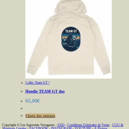
Collec Team GT !
Hoodie TEAM GT dos
65,00
€
Ce
Choix des options
produit
Copyright © Les Apprentis Voyageurs -
FAQ
-
Conditions Générales de Vente
-
CGU &
Mentions Légales
-
FACEBOOK
-
INSTAGRAM
-
YOUTUBE
-
À Propos