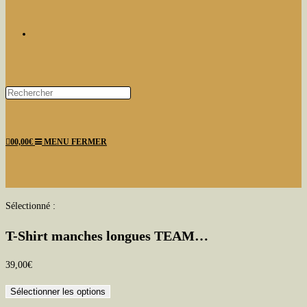
TOGGLE
Press
Escape
WEBSITE
to
0
0,00
€
MENU
FERMER
close
the
search
panel.
SEARCH
Sélectionné :
T-Shirt manches longues TEAM…
39,00
€
Sélectionner les options