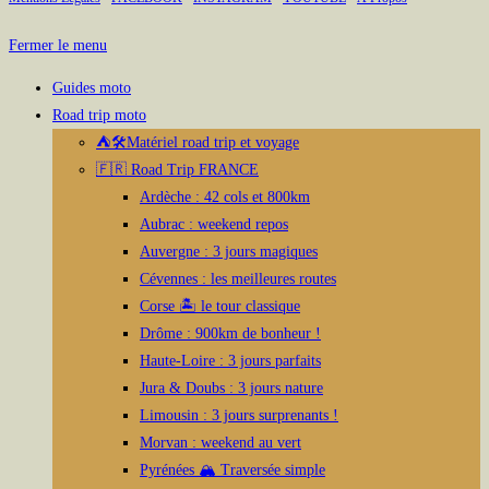
a
plusieurs
Fermer le menu
variations.
Les
Guides moto
options
Road trip moto
peuvent
⛺🛠️Matériel road trip et voyage
être
🇫🇷 Road Trip FRANCE
choisies
Ardèche : 42 cols et 800km
sur
Aubrac : weekend repos
la
Auvergne : 3 jours magiques
page
Cévennes : les meilleures routes
du
Corse 🏝️ le tour classique
produit
Drôme : 900km de bonheur !
Haute-Loire : 3 jours parfaits
Jura & Doubs : 3 jours nature
Limousin : 3 jours surprenants !
Morvan : weekend au vert
Pyrénées 🏔️ Traversée simple