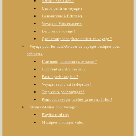
Valise ? Sac à dos ?
Quand partir en voyage ?
La nourriture à l’étranger
Voyage et Vins étrangers
Lectures de voyage !
Quel smartphone photo utiliser en voyage ?
Voyage pour les nuls
Astuces de voyages basiques pour
débutants.
L’aéroport, comment ça se passe ?
Comment prendre l’avion ?
Faut-il parler anglais ?
Voyager seul c’est la déprime !
Trop vieux pour voyager !
Pourquoi voyager, arrêtez ça ne sert à rien !
Médias
Médias pour voyager.
Playlist road trip
Musiques montages vidéo