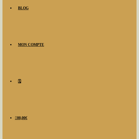
BLOG
MON COMPTE
🗓️
0
0,00
€