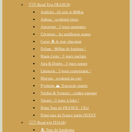
🇫🇷 Road Trip FRANCE
Ardèche : 42 cols et 800km
Aubrac : weekend repos
Auvergne : 3 jours magiques
Cévennes : les meilleures routes
Corse 🏝️ le tour classique
Drôme : 900km de bonheur !
Haute-Loire : 3 jours parfaits
Jura & Doubs : 3 jours nature
Limousin : 3 jours surprenants !
Morvan : weekend au vert
Pyrénées 🏔️ Traversée simple
Verdon & Ventoux : combo gagnant
Vosges : 3 jours à faire !
Demi Tour de FRANCE : l’Est
Demi tour de France partie OUEST
🇮🇹 Road trip ITALIE
🏝️ Tour de Sardaigne