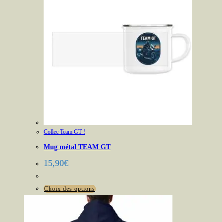
Collec Team GT !
Mug métal TEAM GT
15,90
€
Ce
Choix des options
produit
a