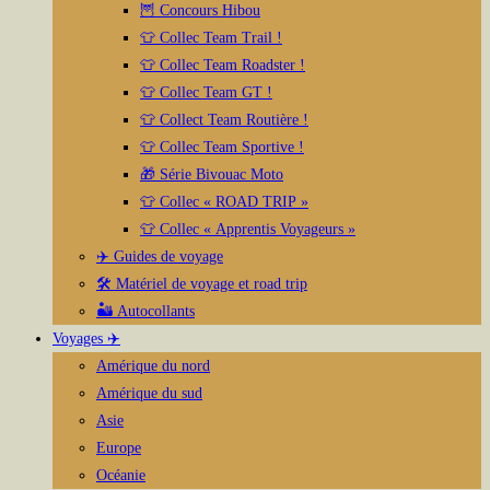
🦉 Concours Hibou
👕 Collec Team Trail !
👕 Collec Team Roadster !
👕 Collec Team GT !
👕 Collect Team Routière !
👕 Collec Team Sportive !
🎁 Série Bivouac Moto
👕 Collec « ROAD TRIP »
👕 Collec « Apprentis Voyageurs »
✈️ Guides de voyage
🛠️ Matériel de voyage et road trip
🏜️ Autocollants
Voyages ✈️
Amérique du nord
Amérique du sud
Asie
Europe
Océanie