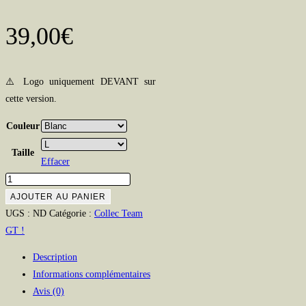
39,00
€
⚠️ Logo uniquement DEVANT sur
cette version.
Couleur
Taille
Effacer
quantité
de
AJOUTER AU PANIER
T-
UGS :
ND
Catégorie :
Collec Team
Shirt
GT !
manches
Description
longues
Informations complémentaires
TEAM
Avis (0)
GT