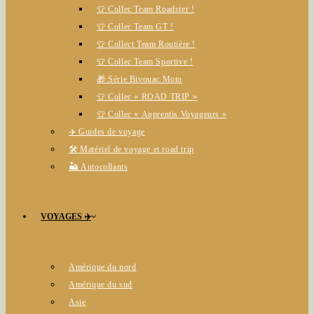
👕 Collec Team Roadster !
👕 Collec Team GT !
👕 Collect Team Routière !
👕 Collec Team Sportive !
🎁 Série Bivouac Moto
👕 Collec « ROAD TRIP »
👕 Collec « Apprentis Voyageurs »
✈️ Guides de voyage
🛠️ Matériel de voyage et road trip
🏜️ Autocollants
VOYAGES ✈️
Amérique du nord
Amérique du sud
Asie