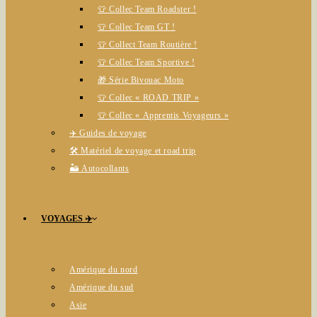
👕 Collec Team Roadster !
👕 Collec Team GT !
👕 Collect Team Routière !
👕 Collec Team Sportive !
🎁 Série Bivouac Moto
👕 Collec « ROAD TRIP »
👕 Collec « Apprentis Voyageurs »
✈️ Guides de voyage
🛠️ Matériel de voyage et road trip
🏜️ Autocollants
VOYAGES ✈️
Amérique du nord
Amérique du sud
Asie