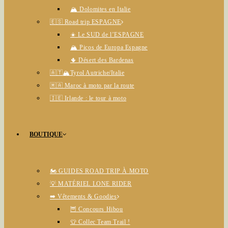
🏔️ Dolomites en Italie
🇪🇸 Road trip ESPAGNE
☀️ Le SUD de l’ESPAGNE
🏔️ Picos de Europa Espagne
🌵 Désert des Bardenas
🇦🇹🏔️Tyrol Autriche/Italie
🇲🇦 Maroc à moto par la route
🇮🇪 Irlande : le tour à moto
BOUTIQUE
🏍️ GUIDES ROAD TRIP À MOTO
💡 MATÉRIEL LONE RIDER
➡️ Vêtements & Goodies
🦉 Concours Hibou
👕 Collec Team Trail !