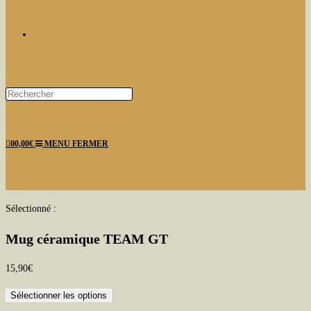
TOGGLE
Press
Escape
WEBSITE
to
0
0,00
€
MENU
FERMER
close
the
search
panel.
SEARCH
Sélectionné :
Mug céramique TEAM GT
15,90
€
Sélectionner les options