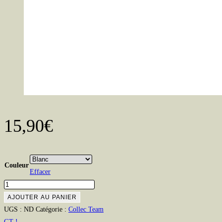
15,90
€
Couleur
Effacer
quantité
de
AJOUTER AU PANIER
Mug
UGS :
ND
Catégorie :
Collec Team
céramique
GT !