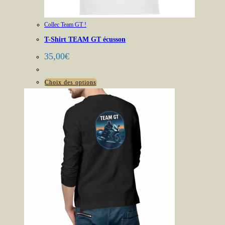
Collec Team GT !
T-Shirt TEAM GT écusson
35,00
€
Ce
Choix des options
produit
a
plusieurs
variations.
Les
options
peuvent
être
choisies
sur
la