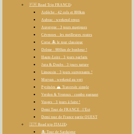
🇫🇷 Road Trip FRANCE
Ardèche : 42 cols et 800km
Aubrac : weekend repos
Auvergne : 3 jours magiques
Cévennes : les meilleures routes
Corse 🏝️ le tour classique
Drôme : 900km de bonheur !
Haute-Loire : 3 jours parfaits
Jura & Doubs : 3 jours nature
Limousin : 3 jours surprenants !
Morvan : weekend au vert
Pyrénées 🏔️ Traversée simple
Verdon & Ventoux : combo gagnant
Vosges : 3 jours à faire !
Demi Tour de FRANCE : l’Est
Demi tour de France partie OUEST
🇮🇹 Road trip ITALIE
🏝️ Tour de Sardaigne