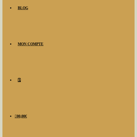
BLOG
MON COMPTE
🗓️
0
0,00
€