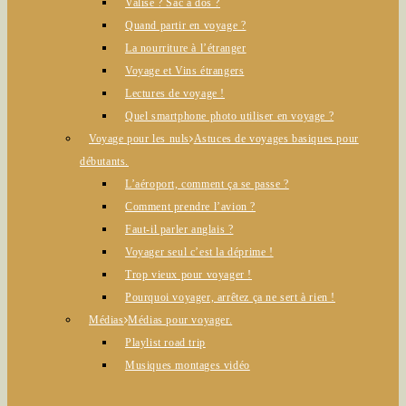
Valise ? Sac à dos ?
Quand partir en voyage ?
La nourriture à l’étranger
Voyage et Vins étrangers
Lectures de voyage !
Quel smartphone photo utiliser en voyage ?
Voyage pour les nuls
Astuces de voyages basiques pour
débutants.
L’aéroport, comment ça se passe ?
Comment prendre l’avion ?
Faut-il parler anglais ?
Voyager seul c’est la déprime !
Trop vieux pour voyager !
Pourquoi voyager, arrêtez ça ne sert à rien !
Médias
Médias pour voyager.
Playlist road trip
Musiques montages vidéo