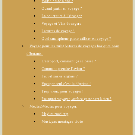
Valise ? Sac à dos ?
Quand partir en voyage ?
La nourriture à l’étranger
Voyage et Vins étrangers
Lectures de voyage !
Quel smartphone photo utiliser en voyage ?
Voyage pour les nuls
Astuces de voyages basiques pour
débutants.
L’aéroport, comment ça se passe ?
Comment prendre l’avion ?
Faut-il parler anglais ?
Voyager seul c’est la déprime !
Trop vieux pour voyager !
Pourquoi voyager, arrêtez ça ne sert à rien !
Médias
Médias pour voyager.
Playlist road trip
Musiques montages vidéo