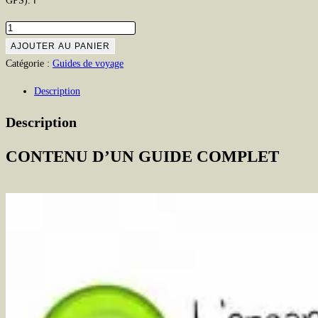
GPS). ℹ️
quantité
de
AJOUTER AU PANIER
Visiter
Catégorie :
Guides de voyage
Londres
Description
en
4
Description
jours
C
ONTENU D’UN GUIDE COMPLET