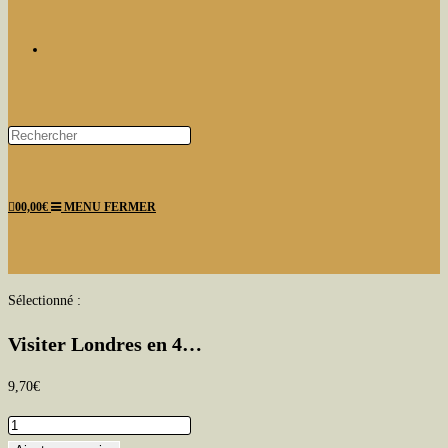
TOGGLE
Press
Escape
WEBSITE
to
0
0,00
€
MENU
FERMER
close
the
search
panel.
SEARCH
Sélectionné :
Visiter Londres en 4…
9,70
€
quantité