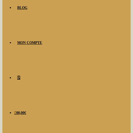
BLOG
MON COMPTE
🗓️
0
0,00
€