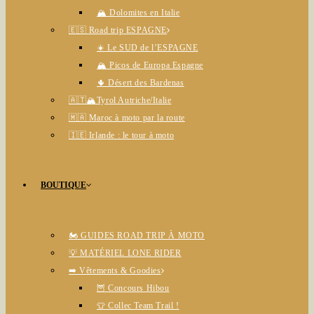
🏔️ Dolomites en Italie
🇪🇸 Road trip ESPAGNE
☀️ Le SUD de l’ESPAGNE
🏔️ Picos de Europa Espagne
🌵 Désert des Bardenas
🇦🇹🏔️Tyrol Autriche/Italie
🇲🇦 Maroc à moto par la route
🇮🇪 Irlande : le tour à moto
BOUTIQUE
🏍️ GUIDES ROAD TRIP À MOTO
💡 MATÉRIEL LONE RIDER
➡️ Vêtements & Goodies
🦉 Concours Hibou
👕 Collec Team Trail !