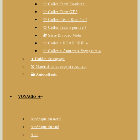
👕 Collec Team Roadster !
👕 Collec Team GT !
👕 Collect Team Routière !
👕 Collec Team Sportive !
🎁 Série Bivouac Moto
👕 Collec « ROAD TRIP »
👕 Collec « Apprentis Voyageurs »
✈️ Guides de voyage
🛠️ Matériel de voyage et road trip
🏜️ Autocollants
VOYAGES ✈️
Amérique du nord
Amérique du sud
Asie