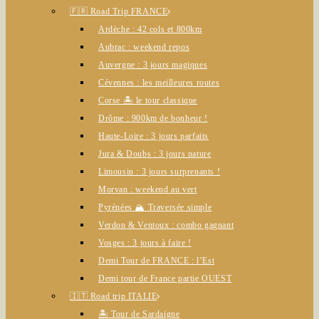
🇫🇷 Road Trip FRANCE
Ardèche : 42 cols et 800km
Aubrac : weekend repos
Auvergne : 3 jours magiques
Cévennes : les meilleures routes
Corse 🏝️ le tour classique
Drôme : 900km de bonheur !
Haute-Loire : 3 jours parfaits
Jura & Doubs : 3 jours nature
Limousin : 3 jours surprenants !
Morvan : weekend au vert
Pyrénées 🏔️ Traversée simple
Verdon & Ventoux : combo gagnant
Vosges : 3 jours à faire !
Demi Tour de FRANCE : l’Est
Demi tour de France partie OUEST
🇮🇹 Road trip ITALIE
🏝️ Tour de Sardaigne