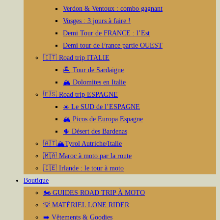
Verdon & Ventoux : combo gagnant
Vosges : 3 jours à faire !
Demi Tour de FRANCE : l’Est
Demi tour de France partie OUEST
🇮🇹 Road trip ITALIE
🏝️ Tour de Sardaigne
🏔️ Dolomites en Italie
🇪🇸 Road trip ESPAGNE
☀️ Le SUD de l’ESPAGNE
🏔️ Picos de Europa Espagne
🌵 Désert des Bardenas
🇦🇹🏔️Tyrol Autriche/Italie
🇲🇦 Maroc à moto par la route
🇮🇪 Irlande : le tour à moto
Boutique
🏍️ GUIDES ROAD TRIP À MOTO
💡 MATÉRIEL LONE RIDER
➡️ Vêtements & Goodies