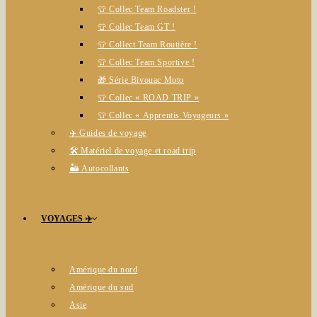
👕 Collec Team Roadster !
👕 Collec Team GT !
👕 Collect Team Routière !
👕 Collec Team Sportive !
🎁 Série Bivouac Moto
👕 Collec « ROAD TRIP »
👕 Collec « Apprentis Voyageurs »
✈️ Guides de voyage
🛠️ Matériel de voyage et road trip
🏜️ Autocollants
VOYAGES ✈️
Amérique du nord
Amérique du sud
Asie