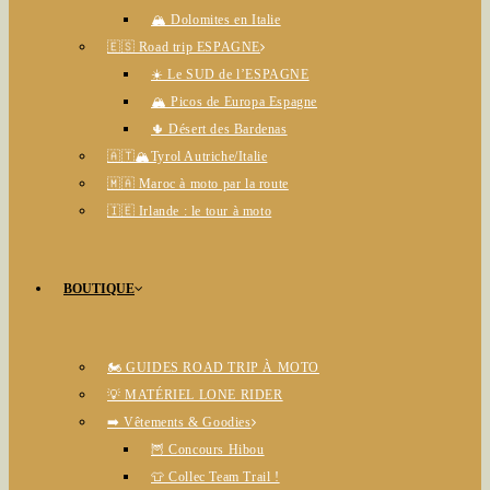
🏔️ Dolomites en Italie
🇪🇸 Road trip ESPAGNE
☀️ Le SUD de l’ESPAGNE
🏔️ Picos de Europa Espagne
🌵 Désert des Bardenas
🇦🇹🏔️Tyrol Autriche/Italie
🇲🇦 Maroc à moto par la route
🇮🇪 Irlande : le tour à moto
BOUTIQUE
🏍️ GUIDES ROAD TRIP À MOTO
💡 MATÉRIEL LONE RIDER
➡️ Vêtements & Goodies
🦉 Concours Hibou
👕 Collec Team Trail !