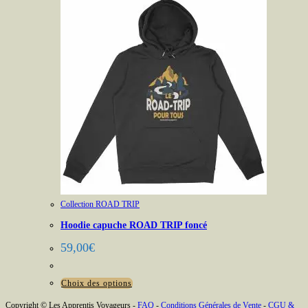
Collection ROAD TRIP
Hoodie capuche ROAD TRIP foncé
59,00
€
Ce
Choix des options
produit
Copyright © Les Apprentis Voyageurs -
FAQ
-
Conditions Générales de Vente
-
CGU &