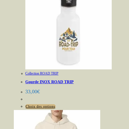
Collection ROAD TRIP
Gourde INOX ROAD TRIP
33,00
€
Ce
Choix des options
produit
a
plusieurs