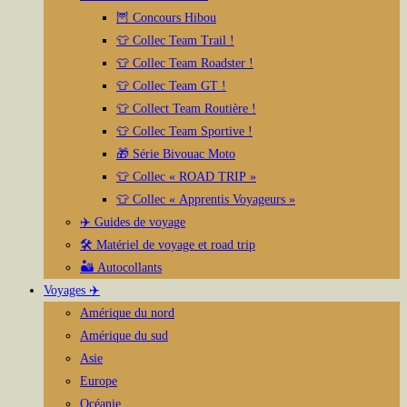
🦉 Concours Hibou
👕 Collec Team Trail !
👕 Collec Team Roadster !
👕 Collec Team GT !
👕 Collect Team Routière !
👕 Collec Team Sportive !
🎁 Série Bivouac Moto
👕 Collec « ROAD TRIP »
👕 Collec « Apprentis Voyageurs »
✈️ Guides de voyage
🛠️ Matériel de voyage et road trip
🏜️ Autocollants
Voyages ✈️
Amérique du nord
Amérique du sud
Asie
Europe
Océanie