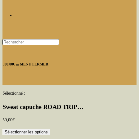
TOGGLE
Press
Escape
WEBSITE
to
0
0,00
€
MENU
FERMER
close
the
search
panel.
SEARCH
Sélectionné :
Sweat capuche ROAD TRIP…
59,00
€
Sélectionner les options