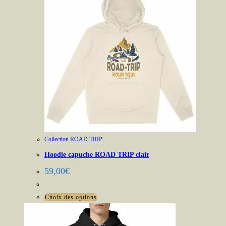
Collection ROAD TRIP
Hoodie capuche ROAD TRIP clair
59,00
€
Ce
Choix des options
produit
a