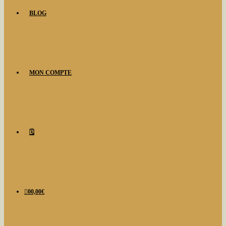
BLOG
MON COMPTE
🗓️
0
0,00
€