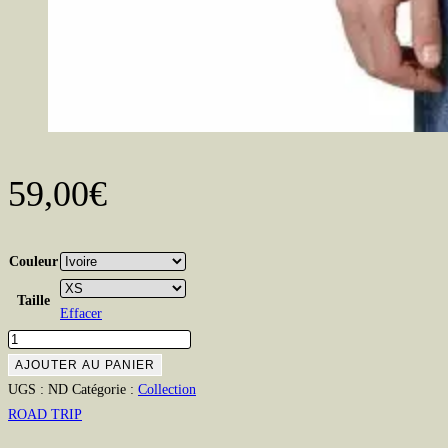
59,00
€
Couleur
Taille
Effacer
quantité
de
AJOUTER AU PANIER
Sweat
UGS :
ND
Catégorie :
Collection
capuche
ROAD TRIP
ROAD