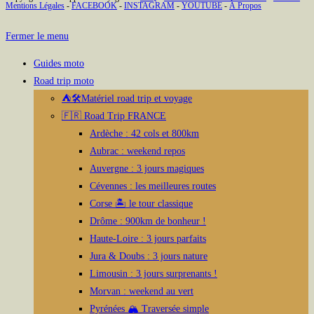
Mentions Légales
-
FACEBOOK
-
INSTAGRAM
-
YOUTUBE
-
À Propos
a
plusieurs
Fermer le menu
variations.
Les
Guides moto
options
Road trip moto
peuvent
⛺🛠️Matériel road trip et voyage
être
🇫🇷 Road Trip FRANCE
choisies
Ardèche : 42 cols et 800km
sur
Aubrac : weekend repos
la
Auvergne : 3 jours magiques
page
Cévennes : les meilleures routes
du
Corse 🏝️ le tour classique
produit
Drôme : 900km de bonheur !
Haute-Loire : 3 jours parfaits
Jura & Doubs : 3 jours nature
Limousin : 3 jours surprenants !
Morvan : weekend au vert
Pyrénées 🏔️ Traversée simple