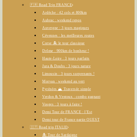
🇫🇷 Road Trip FRANCE
Ardèche : 42 cols et 800km
Aubrac : weekend repos
Auvergne : 3 jours magiques
Cévennes : les meilleures routes
Corse 🏝️ le tour classique
Drôme : 900km de bonheur !
Haute-Loire : 3 jours parfaits
Jura & Doubs : 3 jours nature
Limousin : 3 jours surprenants !
Morvan : weekend au vert
Pyrénées 🏔️ Traversée simple
Verdon & Ventoux : combo gagnant
Vosges : 3 jours à faire !
Demi Tour de FRANCE : l’Est
Demi tour de France partie OUEST
🇮🇹 Road trip ITALIE
🏝️ Tour de Sardaigne