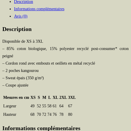
Description
TRIP
Informations complémentaires
clair
Avis (0)
Description
Disponible de XS à 3XL
– 85% coton biologique, 15% polyester recyclé post-consumer* coton
peigné
– Cordon rond avec embouts et oeillets en métal recyclé
– 2 poches kangourou
– Sweat épais (350 g/m²)
– Coupe ajustée
Mesures en cm
XS
S
M
L
XL
2XL
3XL
Largeur
49
52
55
58
61
64
67
Hauteur
68
70
72
74
76
78
80
Informations complémentaires