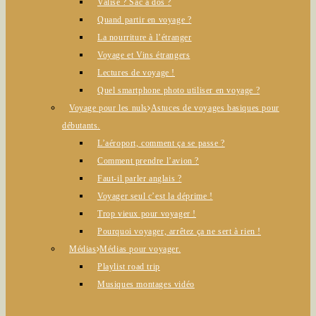
Valise ? Sac à dos ?
Quand partir en voyage ?
La nourriture à l’étranger
Voyage et Vins étrangers
Lectures de voyage !
Quel smartphone photo utiliser en voyage ?
Voyage pour les nuls
Astuces de voyages basiques pour
débutants.
L’aéroport, comment ça se passe ?
Comment prendre l’avion ?
Faut-il parler anglais ?
Voyager seul c’est la déprime !
Trop vieux pour voyager !
Pourquoi voyager, arrêtez ça ne sert à rien !
Médias
Médias pour voyager.
Playlist road trip
Musiques montages vidéo