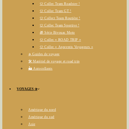
👕 Collec Team Roadster !
👕 Collec Team GT !
👕 Collect Team Routière !
👕 Collec Team Sportive !
🎁 Série Bivouac Moto
👕 Collec « ROAD TRIP »
👕 Collec « Apprentis Voyageurs »
✈️ Guides de voyage
🛠️ Matériel de voyage et road trip
🏜️ Autocollants
VOYAGES ✈️
Amérique du nord
Amérique du sud
Asie