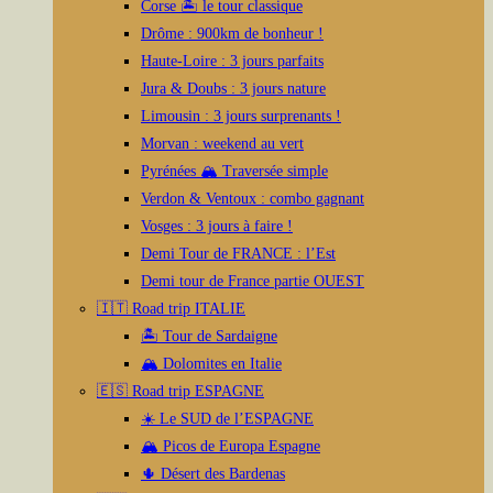
du
Corse 🏝️ le tour classique
produit
Drôme : 900km de bonheur !
Haute-Loire : 3 jours parfaits
Jura & Doubs : 3 jours nature
Limousin : 3 jours surprenants !
Morvan : weekend au vert
Pyrénées 🏔️ Traversée simple
Verdon & Ventoux : combo gagnant
Vosges : 3 jours à faire !
Demi Tour de FRANCE : l’Est
Demi tour de France partie OUEST
🇮🇹 Road trip ITALIE
🏝️ Tour de Sardaigne
🏔️ Dolomites en Italie
🇪🇸 Road trip ESPAGNE
☀️ Le SUD de l’ESPAGNE
🏔️ Picos de Europa Espagne
🌵 Désert des Bardenas