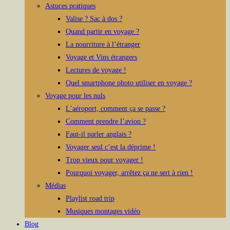
Astuces pratiques
Valise ? Sac à dos ?
Quand partir en voyage ?
La nourriture à l’étranger
Voyage et Vins étrangers
Lectures de voyage !
Quel smartphone photo utiliser en voyage ?
Voyage pour les nuls
L’aéroport, comment ça se passe ?
Comment prendre l’avion ?
Faut-il parler anglais ?
Voyager seul c’est la déprime !
Trop vieux pour voyager !
Pourquoi voyager, arrêtez ça ne sert à rien !
Médias
Playlist road trip
Musiques montages vidéo
Blog