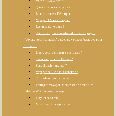
Valise ? Sac à dos ?
Quand partir en voyage ?
La nourriture à l’étranger
Voyage et Vins étrangers
Lectures de voyage !
Quel smartphone photo utiliser en voyage ?
Voyage pour les nuls
Astuces de voyages basiques pour
débutants.
L’aéroport, comment ça se passe ?
Comment prendre l’avion ?
Faut-il parler anglais ?
Voyager seul c’est la déprime !
Trop vieux pour voyager !
Pourquoi voyager, arrêtez ça ne sert à rien !
Médias
Médias pour voyager.
Playlist road trip
Musiques montages vidéo