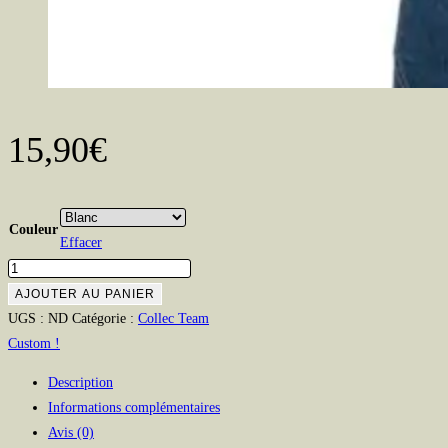
15,90
€
Couleur
Effacer
quantité
de
AJOUTER AU PANIER
Mug
UGS :
ND
Catégorie :
Collec Team
métal
Custom !
TEAM
Description
CUSTOM
Informations complémentaires
Avis (0)