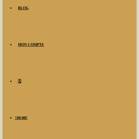
BLOG
MON COMPTE
🗓️
0
0,00
€