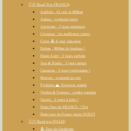
🇫🇷 Road Trip FRANCE
Ardèche : 42 cols et 800km
Aubrac : weekend repos
Auvergne : 3 jours magiques
Cévennes : les meilleures routes
Corse 🏝️ le tour classique
Drôme : 900km de bonheur !
Haute-Loire : 3 jours parfaits
Jura & Doubs : 3 jours nature
Limousin : 3 jours surprenants !
Morvan : weekend au vert
Pyrénées 🏔️ Traversée simple
Verdon & Ventoux : combo gagnant
Vosges : 3 jours à faire !
Demi Tour de FRANCE : l’Est
Demi tour de France partie OUEST
🇮🇹 Road trip ITALIE
🏝️ Tour de Sardaigne