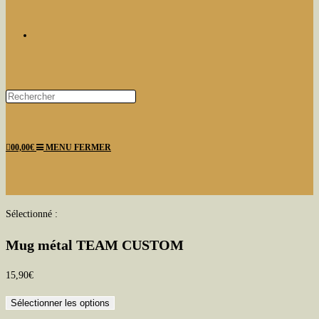
TOGGLE
Press
Escape
WEBSITE
to
0
0,00
€
MENU
FERMER
close
the
search
panel.
SEARCH
Sélectionné :
Mug métal TEAM CUSTOM
15,90
€
Sélectionner les options