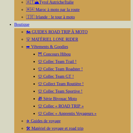
🇦🇹🏔️Tyrol Autriche/Italie
🇲🇦 Maroc à moto par la route
🇮🇪 Irlande : le tour à moto
Boutique
🏍️ GUIDES ROAD TRIP À MOTO
💡 MATÉRIEL LONE RIDER
➡️ Vêtements & Goodies
🦉 Concours Hibou
👕 Collec Team Trail !
👕 Collec Team Roadster !
👕 Collec Team GT !
👕 Collect Team Routière !
👕 Collec Team Sportive !
🎁 Série Bivouac Moto
👕 Collec « ROAD TRIP »
👕 Collec « Apprentis Voyageurs »
✈️ Guides de voyage
🛠️ Matériel de voyage et road trip