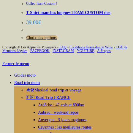
Collec Team Custom !
T-Shirt manches longues TEAM CUSTOM dos
39,00
€
Ce
Choix des options
produit
Copyright © Les Apprentis Voyageurs -
FAQ
-
Conditions Générales de Vente
-
CGU &
Mentions Légales
-
FACEBOOK
-
INSTAGRAM
-
YOUTUBE
-
À Propos
a
plusieurs
Fermer le menu
variations.
Les
Guides moto
options
Road trip moto
peuvent
⛺🛠️Matériel road trip et voyage
être
🇫🇷 Road Trip FRANCE
choisies
Ardèche : 42 cols et 800km
sur
Aubrac : weekend repos
la
Auvergne : 3 jours magiques
page
Cévennes : les meilleures routes