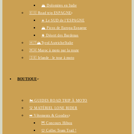
🏔️ Dolomites en Italie
🇪🇸 Road trip ESPAGNE
☀️ Le SUD de l’ESPAGNE
🏔️ Picos de Europa Espagne
🌵 Désert des Bardenas
🇦🇹🏔️Tyrol Autriche/Italie
🇲🇦 Maroc à moto par la route
🇮🇪 Irlande : le tour à moto
BOUTIQUE
🏍️ GUIDES ROAD TRIP À MOTO
💡 MATÉRIEL LONE RIDER
➡️ Vêtements & Goodies
🦉 Concours Hibou
👕 Collec Team Trail !