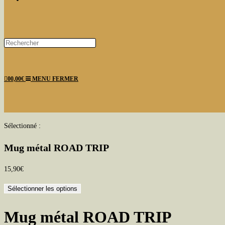
Press
Escape
WEBSITE
to
0
0,00
€
MENU
FERMER
close
the
search
panel.
SEARCH
Sélectionné :
Mug métal ROAD TRIP
15,90
€
Sélectionner les options
Mug métal ROAD TRIP