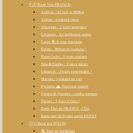
🇫🇷 Road Trip FRANCE
Ardèche : 42 cols et 800km
Aubrac : weekend repos
Auvergne : 3 jours magiques
Cévennes : les meilleures routes
Corse 🏝️ le tour classique
Drôme : 900km de bonheur !
Haute-Loire : 3 jours parfaits
Jura & Doubs : 3 jours nature
Limousin : 3 jours surprenants !
Morvan : weekend au vert
Pyrénées 🏔️ Traversée simple
Verdon & Ventoux : combo gagnant
Vosges : 3 jours à faire !
Demi Tour de FRANCE : l’Est
Demi tour de France partie OUEST
🇮🇹 Road trip ITALIE
🏝️ Tour de Sardaigne