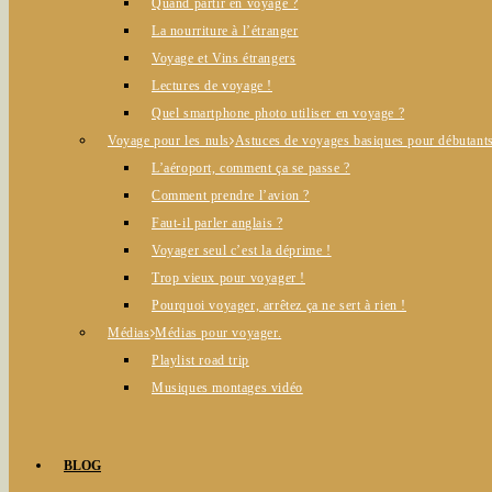
Quand partir en voyage ?
La nourriture à l’étranger
Voyage et Vins étrangers
Lectures de voyage !
Quel smartphone photo utiliser en voyage ?
Voyage pour les nuls
Astuces de voyages basiques pour débutants
L’aéroport, comment ça se passe ?
Comment prendre l’avion ?
Faut-il parler anglais ?
Voyager seul c’est la déprime !
Trop vieux pour voyager !
Pourquoi voyager, arrêtez ça ne sert à rien !
Médias
Médias pour voyager.
Playlist road trip
Musiques montages vidéo
BLOG