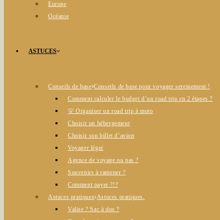
Europe
Océanie
ASTUCES
Conseils de base
Conseils de base pour voyager sereinement !
Comment calculer le budget d’un road trip en 2 étapes ?
💡 Organiser un road trip à moto
Choisir un hébergement
Choisir son billet d’avion
Voyager léger
Agence de voyage ou pas ?
Souvenirs à ramener ?
Comment payer ?!?
Astuces pratiques
Astuces pratiques.
Valise ? Sac à dos ?