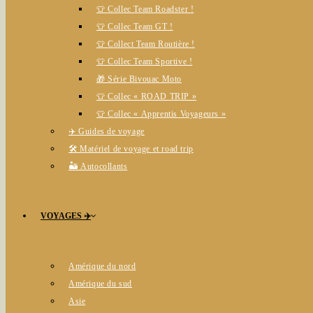
👕 Collec Team Roadster !
👕 Collec Team GT !
👕 Collect Team Routière !
👕 Collec Team Sportive !
🎁 Série Bivouac Moto
👕 Collec « ROAD TRIP »
👕 Collec « Apprentis Voyageurs »
✈️ Guides de voyage
🛠️ Matériel de voyage et road trip
🏜️ Autocollants
VOYAGES ✈️
Amérique du nord
Amérique du sud
Asie