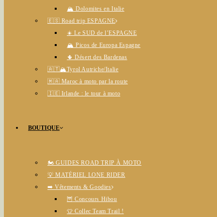
🏔️ Dolomites en Italie
🇪🇸 Road trip ESPAGNE
☀️ Le SUD de l’ESPAGNE
🏔️ Picos de Europa Espagne
🌵 Désert des Bardenas
🇦🇹🏔️Tyrol Autriche/Italie
🇲🇦 Maroc à moto par la route
🇮🇪 Irlande : le tour à moto
BOUTIQUE
🏍️ GUIDES ROAD TRIP À MOTO
💡 MATÉRIEL LONE RIDER
➡️ Vêtements & Goodies
🦉 Concours Hibou
👕 Collec Team Trail !