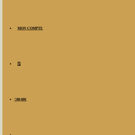
MON COMPTE
🗓️
0
0,00
€
TOGGLE