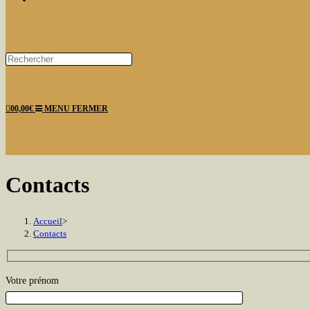
Press
Escape
WEBSITE
to
0
0,00
€
MENU
FERMER
close
the
search
panel.
SEARCH
Contacts
Accueil
>
Contacts
Votre prénom