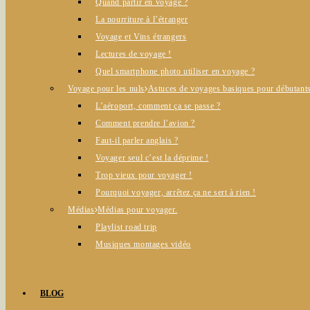
Quand partir en voyage ?
La nourriture à l’étranger
Voyage et Vins étrangers
Lectures de voyage !
Quel smartphone photo utiliser en voyage ?
Voyage pour les nuls
Astuces de voyages basiques pour débutants
L’aéroport, comment ça se passe ?
Comment prendre l’avion ?
Faut-il parler anglais ?
Voyager seul c’est la déprime !
Trop vieux pour voyager !
Pourquoi voyager, arrêtez ça ne sert à rien !
Médias
Médias pour voyager.
Playlist road trip
Musiques montages vidéo
BLOG