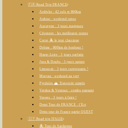
🇫🇷 Road Trip FRANCE
Ardèche : 42 cols et 800km
Aubrac : weekend repos
Auvergne : 3 jours magiques
Cévennes : les meilleures routes
Corse 🏝️ le tour classique
Drôme : 900km de bonheur !
Haute-Loire : 3 jours parfaits
Jura & Doubs : 3 jours nature
Limousin : 3 jours surprenants !
Morvan : weekend au vert
Pyrénées 🏔️ Traversée simple
Verdon & Ventoux : combo gagnant
Vosges : 3 jours à faire !
Demi Tour de FRANCE : l’Est
Demi tour de France partie OUEST
🇮🇹 Road trip ITALIE
🏝️ Tour de Sardaigne