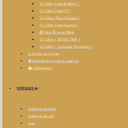
👕 Collec Team Roadster !
👕 Collec Team GT !
👕 Collect Team Routière !
👕 Collec Team Sportive !
🎁 Série Bivouac Moto
👕 Collec « ROAD TRIP »
👕 Collec « Apprentis Voyageurs »
✈️ Guides de voyage
🛠️ Matériel de voyage et road trip
🏜️ Autocollants
VOYAGES ✈️
Amérique du nord
Amérique du sud
Asie