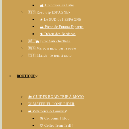
🏔️ Dolomites en Italie
🇪🇸 Road trip ESPAGNE
☀️ Le SUD de l’ESPAGNE
🏔️ Picos de Europa Espagne
🌵 Désert des Bardenas
🇦🇹🏔️Tyrol Autriche/Italie
🇲🇦 Maroc à moto par la route
🇮🇪 Irlande : le tour à moto
BOUTIQUE
🏍️ GUIDES ROAD TRIP À MOTO
💡 MATÉRIEL LONE RIDER
➡️ Vêtements & Goodies
🦉 Concours Hibou
👕 Collec Team Trail !