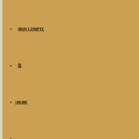
MON COMPTE
🗓️
0
0,00
€
TOGGLE