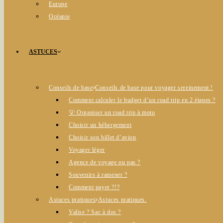
Europe
Océanie
ASTUCES
Conseils de base
Conseils de base pour voyager sereinement !
Comment calculer le budget d’un road trip en 2 étapes ?
💡 Organiser un road trip à moto
Choisir un hébergement
Choisir son billet d’avion
Voyager léger
Agence de voyage ou pas ?
Souvenirs à ramener ?
Comment payer ?!?
Astuces pratiques
Astuces pratiques.
Valise ? Sac à dos ?