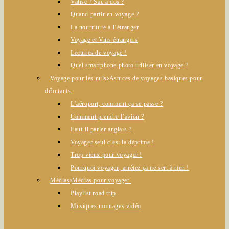
Valise ? Sac à dos ?
Quand partir en voyage ?
La nourriture à l’étranger
Voyage et Vins étrangers
Lectures de voyage !
Quel smartphone photo utiliser en voyage ?
Voyage pour les nuls
Astuces de voyages basiques pour
débutants.
L’aéroport, comment ça se passe ?
Comment prendre l’avion ?
Faut-il parler anglais ?
Voyager seul c’est la déprime !
Trop vieux pour voyager !
Pourquoi voyager, arrêtez ça ne sert à rien !
Médias
Médias pour voyager.
Playlist road trip
Musiques montages vidéo