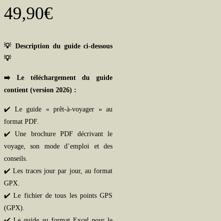
49,90
€
💡 Description du guide ci-dessous
💡
➡️
Le téléchargement du guide
contient (version 2026) :
✔️ Le guide « prêt-à-voyager » au
format PDF.
✔️ Une brochure PDF décrivant le
voyage, son mode d’emploi et des
conseils.
✔️ Les traces jour par jour, au format
GPX.
✔️ Le fichier de tous les points GPS
(GPX).
✔️ Le guide au format Excel pour le