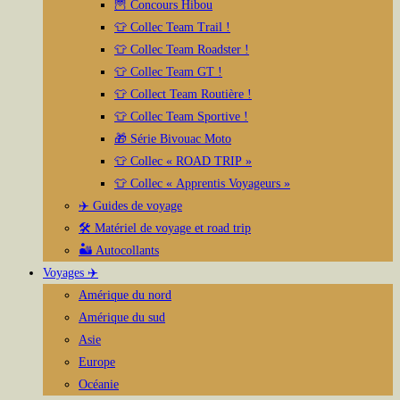
🦉 Concours Hibou
👕 Collec Team Trail !
👕 Collec Team Roadster !
👕 Collec Team GT !
👕 Collect Team Routière !
👕 Collec Team Sportive !
🎁 Série Bivouac Moto
👕 Collec « ROAD TRIP »
👕 Collec « Apprentis Voyageurs »
✈️ Guides de voyage
🛠️ Matériel de voyage et road trip
🏜️ Autocollants
Voyages ✈️
Amérique du nord
Amérique du sud
Asie
Europe
Océanie