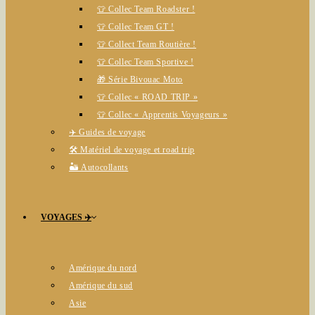
👕 Collec Team Roadster !
👕 Collec Team GT !
👕 Collect Team Routière !
👕 Collec Team Sportive !
🎁 Série Bivouac Moto
👕 Collec « ROAD TRIP »
👕 Collec « Apprentis Voyageurs »
✈️ Guides de voyage
🛠️ Matériel de voyage et road trip
🏜️ Autocollants
VOYAGES ✈️
Amérique du nord
Amérique du sud
Asie