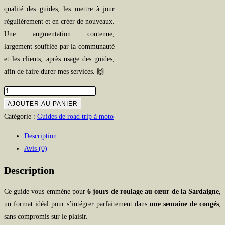
qualité des guides, les mettre à jour
régulièrement et en créer de nouveaux.
Une augmentation contenue,
largement soufflée par la communauté
et les clients, après usage des guides,
afin de faire durer mes services. 🙌
quantité
de
AJOUTER AU PANIER
Road
Catégorie :
Guides de road trip à moto
trip
Description
moto
Avis (0)
en
Sardaigne
Description
sauvage
sur
Ce guide vous emmène pour
6 jours de roulage au cœur de la Sardaigne
,
6
un format idéal pour s’intégrer parfaitement dans
une semaine de congés
,
jours
sans compromis sur le plaisir.