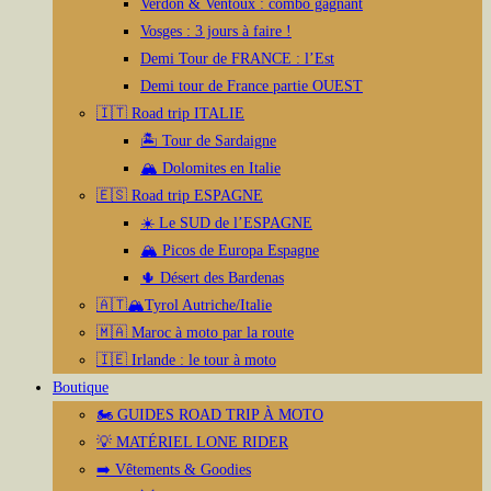
Verdon & Ventoux : combo gagnant
Vosges : 3 jours à faire !
Demi Tour de FRANCE : l’Est
Demi tour de France partie OUEST
🇮🇹 Road trip ITALIE
🏝️ Tour de Sardaigne
🏔️ Dolomites en Italie
🇪🇸 Road trip ESPAGNE
☀️ Le SUD de l’ESPAGNE
🏔️ Picos de Europa Espagne
🌵 Désert des Bardenas
🇦🇹🏔️Tyrol Autriche/Italie
🇲🇦 Maroc à moto par la route
🇮🇪 Irlande : le tour à moto
Boutique
🏍️ GUIDES ROAD TRIP À MOTO
💡 MATÉRIEL LONE RIDER
➡️ Vêtements & Goodies