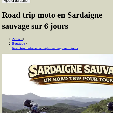
de
Ajouter au panier
Road
Road trip moto en Sardaigne
trip
moto
sauvage sur 6 jours
en
Sardaigne
sauvage
Accueil
>
Boutique
>
sur
Road trip moto en Sardaigne sauvage sur 6 jours
6
jours