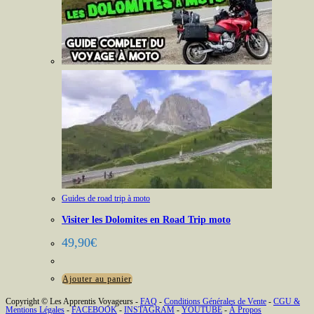
Guides de road trip à moto
Visiter les Dolomites en Road Trip moto
49,90
€
Ajouter au panier
Copyright © Les Apprentis Voyageurs -
FAQ
-
Conditions Générales de Vente
-
CGU &
Mentions Légales
-
FACEBOOK
-
INSTAGRAM
-
YOUTUBE
-
À Propos