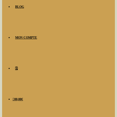
BLOG
MON COMPTE
🗓️
0
0,00
€