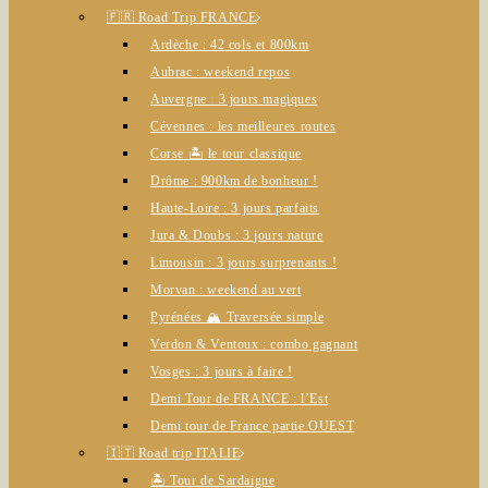
🇫🇷 Road Trip FRANCE
Ardèche : 42 cols et 800km
Aubrac : weekend repos
Auvergne : 3 jours magiques
Cévennes : les meilleures routes
Corse 🏝️ le tour classique
Drôme : 900km de bonheur !
Haute-Loire : 3 jours parfaits
Jura & Doubs : 3 jours nature
Limousin : 3 jours surprenants !
Morvan : weekend au vert
Pyrénées 🏔️ Traversée simple
Verdon & Ventoux : combo gagnant
Vosges : 3 jours à faire !
Demi Tour de FRANCE : l’Est
Demi tour de France partie OUEST
🇮🇹 Road trip ITALIE
🏝️ Tour de Sardaigne