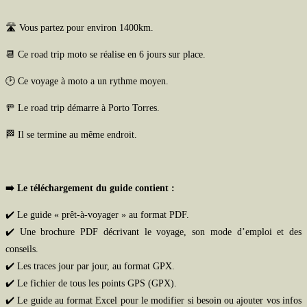
🛣️
Vous partez pour environ 1400km.
📆
Ce road trip moto se réalise en 6 jours sur place.
🕑
Ce voyage à moto a un rythme moyen.
🚥
Le road trip démarre à Porto Torres.
🏁
Il se termine au même endroit.
➡️
Le téléchargement du guide contient :
✔️ Le guide « prêt-à-voyager » au format PDF.
✔️ Une brochure PDF décrivant le voyage, son mode d’emploi et des
conseils.
✔️ Les traces jour par jour, au format GPX.
✔️ Le fichier de tous les points GPS (GPX).
✔️ Le guide au format Excel pour le modifier si besoin ou ajouter vos infos