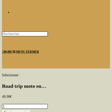
TOGGLE
Press
Escape
WEBSITE
to
0
0,00
€
MENU
FERMER
close
the
search
panel.
SEARCH
Sélectionné :
Road trip moto en…
49,90
€
quantité