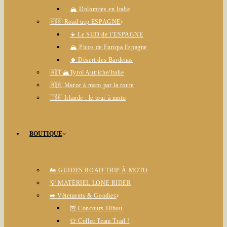
🏔️ Dolomites en Italie
🇪🇸 Road trip ESPAGNE
☀️ Le SUD de l’ESPAGNE
🏔️ Picos de Europa Espagne
🌵 Désert des Bardenas
🇦🇹🏔️Tyrol Autriche/Italie
🇲🇦 Maroc à moto par la route
🇮🇪 Irlande : le tour à moto
BOUTIQUE
🏍️ GUIDES ROAD TRIP À MOTO
💡 MATÉRIEL LONE RIDER
➡️ Vêtements & Goodies
🦉 Concours Hibou
👕 Collec Team Trail !