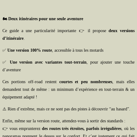
🏍️ Deux itinéraires pour une seule aventure
Ce guide a une particularité importante 👉 il propose
deux versions
d’itinéraire
.
✅
Une version 100% route
, accessible à tous les motards
✅
Une version avec variantes tout-terrain
, pour ajouter une touche
d’aventure
Ces portions off-road restent
courtes et peu nombreuses
, mais elles
demandent tout de même : un minimum d’expérience en tout-terrain & un
équipement adapté !
⚠️ Rien d’extrême, mais ce ne sont pas des pistes à découvrir “au hasard”.
Enfin, même sur la version route, attendez-vous à sortir des standards :
👉 vous emprunterez
des routes très étroites, parfois irrégulières
, où les
panoramas prennent le dessus sur le confort. Et c’est justement ce qui fait