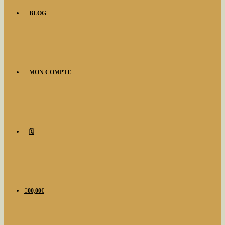
BLOG
MON COMPTE
🗓️
0
0,00
€