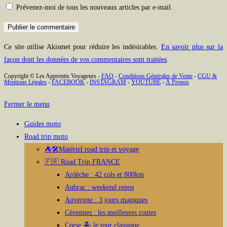
to
to
votre
Prévenez-moi de tous les nouveaux articles par e-mail.
comment
comment
site
(facultatif)
Ce site utilise Akismet pour réduire les indésirables.
En savoir plus sur la
façon dont les données de vos commentaires sont traitées
.
Copyright © Les Apprentis Voyageurs -
FAQ
-
Conditions Générales de Vente
-
CGU &
Mentions Légales
-
FACEBOOK
-
INSTAGRAM
-
YOUTUBE
-
À Propos
Fermer le menu
Guides moto
Road trip moto
⛺🛠️Matériel road trip et voyage
🇫🇷 Road Trip FRANCE
Ardèche : 42 cols et 800km
Aubrac : weekend repos
Auvergne : 3 jours magiques
Cévennes : les meilleures routes
Corse 🏝️ le tour classique