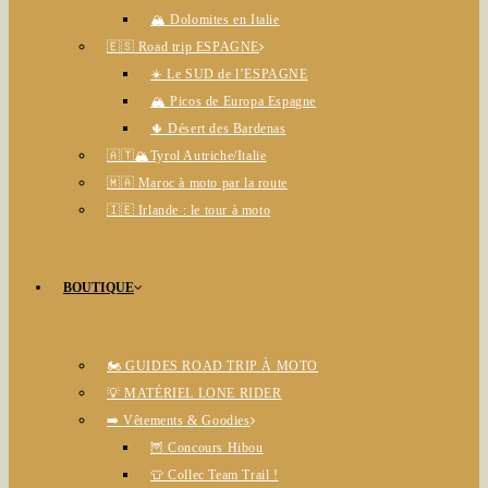
🏔️ Dolomites en Italie
🇪🇸 Road trip ESPAGNE
☀️ Le SUD de l’ESPAGNE
🏔️ Picos de Europa Espagne
🌵 Désert des Bardenas
🇦🇹🏔️Tyrol Autriche/Italie
🇲🇦 Maroc à moto par la route
🇮🇪 Irlande : le tour à moto
BOUTIQUE
🏍️ GUIDES ROAD TRIP À MOTO
💡 MATÉRIEL LONE RIDER
➡️ Vêtements & Goodies
🦉 Concours Hibou
👕 Collec Team Trail !