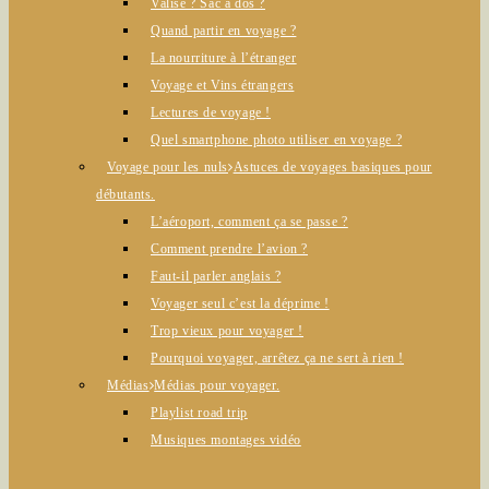
Valise ? Sac à dos ?
Quand partir en voyage ?
La nourriture à l’étranger
Voyage et Vins étrangers
Lectures de voyage !
Quel smartphone photo utiliser en voyage ?
Voyage pour les nuls
Astuces de voyages basiques pour
débutants.
L’aéroport, comment ça se passe ?
Comment prendre l’avion ?
Faut-il parler anglais ?
Voyager seul c’est la déprime !
Trop vieux pour voyager !
Pourquoi voyager, arrêtez ça ne sert à rien !
Médias
Médias pour voyager.
Playlist road trip
Musiques montages vidéo