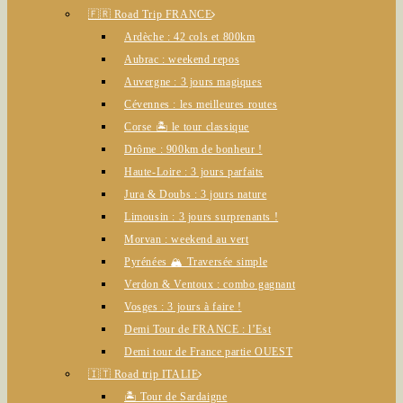
🇫🇷 Road Trip FRANCE
Ardèche : 42 cols et 800km
Aubrac : weekend repos
Auvergne : 3 jours magiques
Cévennes : les meilleures routes
Corse 🏝️ le tour classique
Drôme : 900km de bonheur !
Haute-Loire : 3 jours parfaits
Jura & Doubs : 3 jours nature
Limousin : 3 jours surprenants !
Morvan : weekend au vert
Pyrénées 🏔️ Traversée simple
Verdon & Ventoux : combo gagnant
Vosges : 3 jours à faire !
Demi Tour de FRANCE : l’Est
Demi tour de France partie OUEST
🇮🇹 Road trip ITALIE
🏝️ Tour de Sardaigne