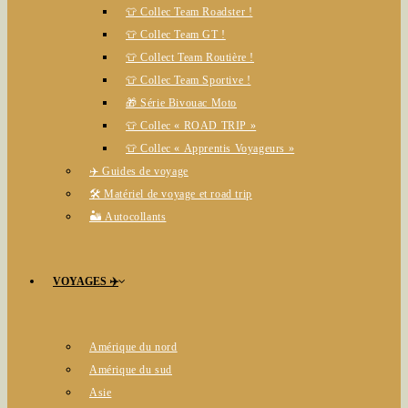
👕 Collec Team Roadster !
👕 Collec Team GT !
👕 Collect Team Routière !
👕 Collec Team Sportive !
🎁 Série Bivouac Moto
👕 Collec « ROAD TRIP »
👕 Collec « Apprentis Voyageurs »
✈️ Guides de voyage
🛠️ Matériel de voyage et road trip
🏜️ Autocollants
VOYAGES ✈️
Amérique du nord
Amérique du sud
Asie