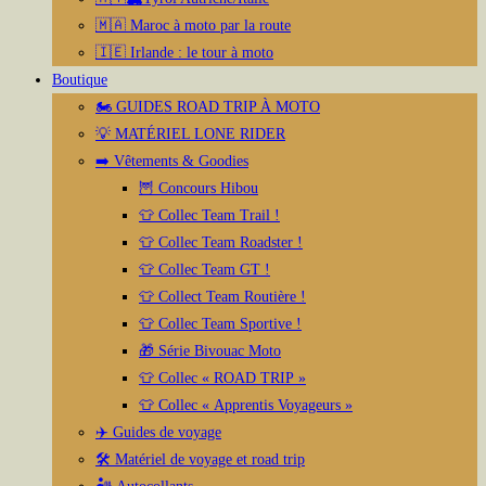
🇲🇦 Maroc à moto par la route
🇮🇪 Irlande : le tour à moto
Boutique
🏍️ GUIDES ROAD TRIP À MOTO
💡 MATÉRIEL LONE RIDER
➡️ Vêtements & Goodies
🦉 Concours Hibou
👕 Collec Team Trail !
👕 Collec Team Roadster !
👕 Collec Team GT !
👕 Collect Team Routière !
👕 Collec Team Sportive !
🎁 Série Bivouac Moto
👕 Collec « ROAD TRIP »
👕 Collec « Apprentis Voyageurs »
✈️ Guides de voyage
🛠️ Matériel de voyage et road trip