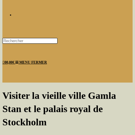
TOGGLE
Press
Escape
WEBSITE
to
0
0,00
€
MENU
FERMER
close
the
search
panel.
SEARCH
Visiter la vieille ville Gamla
Stan et le palais royal de
Stockholm