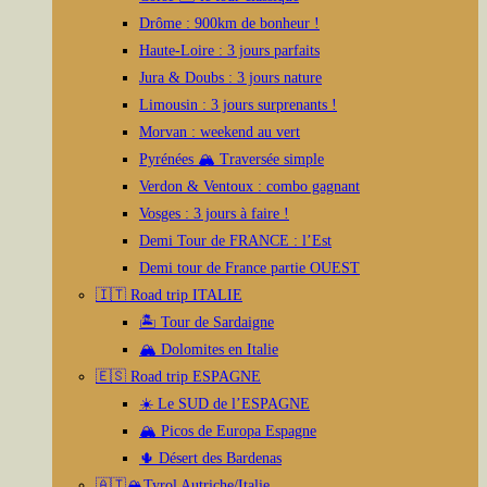
Drôme : 900km de bonheur !
Haute-Loire : 3 jours parfaits
Jura & Doubs : 3 jours nature
Limousin : 3 jours surprenants !
Morvan : weekend au vert
Pyrénées 🏔️ Traversée simple
Verdon & Ventoux : combo gagnant
Vosges : 3 jours à faire !
Demi Tour de FRANCE : l’Est
Demi tour de France partie OUEST
🇮🇹 Road trip ITALIE
🏝️ Tour de Sardaigne
🏔️ Dolomites en Italie
🇪🇸 Road trip ESPAGNE
☀️ Le SUD de l’ESPAGNE
🏔️ Picos de Europa Espagne
🌵 Désert des Bardenas
🇦🇹🏔️Tyrol Autriche/Italie