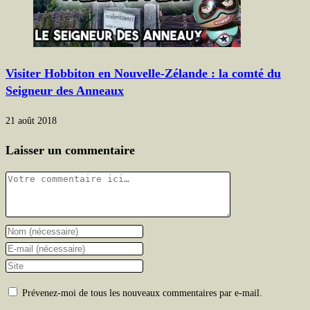
Visiter Hobbiton en Nouvelle-Zélande : la comté du
Seigneur des Anneaux
21 août 2018
Laisser un commentaire
Comment
Enter
your
Enter
name
your
Saisir
or
email
l’URL
Prévenez-moi de tous les nouveaux commentaires par e-mail.
username
address
de