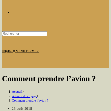
TOGGLE
Press
Escape
WEBSITE
to
0
0,00
€
MENU
FERMER
close
the
search
panel.
SEARCH
Comment prendre l’avion ?
Accueil
>
Astuces de voyage
>
Comment prendre l’avion ?
Publication
23 août 2018