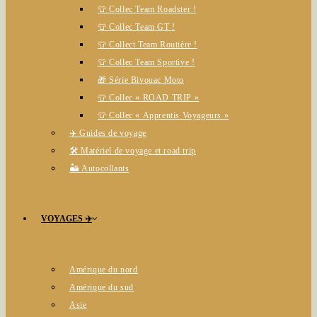
👕 Collec Team Roadster !
👕 Collec Team GT !
👕 Collect Team Routière !
👕 Collec Team Sportive !
🎁 Série Bivouac Moto
👕 Collec « ROAD TRIP »
👕 Collec « Apprentis Voyageurs »
✈️ Guides de voyage
🛠️ Matériel de voyage et road trip
🏜️ Autocollants
VOYAGES ✈️
Amérique du nord
Amérique du sud
Asie