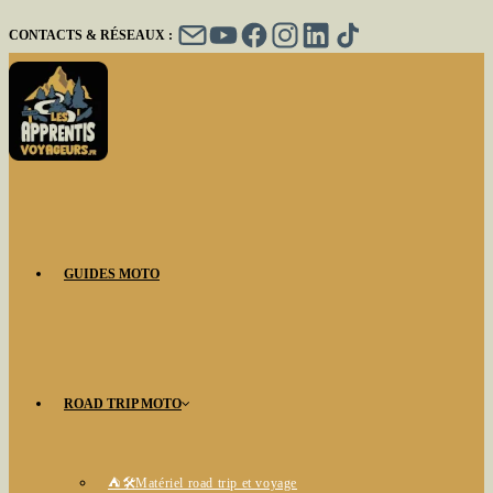
Skip
CONTACTS & RÉSEAUX :
to
content
GUIDES MOTO
ROAD TRIP MOTO
⛺🛠️Matériel road trip et voyage