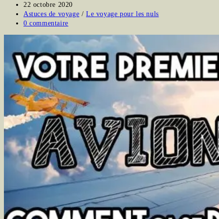
publiée :
Dernière
22 octobre 2020
modification
Post
Astuces de voyage
/
Le voyage pour les nuls
de
category:
Commentaires
0 commentaire
la
de
publication :
la
publication :