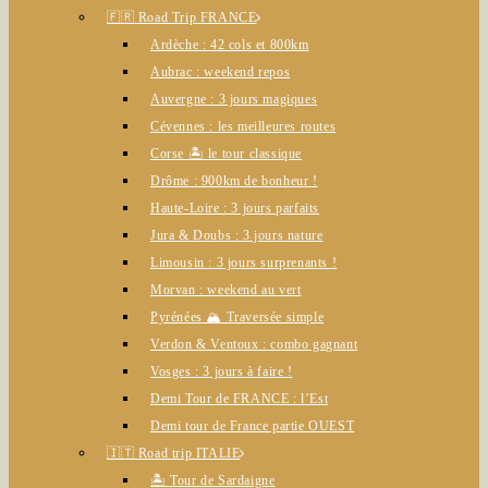
🇫🇷 Road Trip FRANCE
Ardèche : 42 cols et 800km
Aubrac : weekend repos
Auvergne : 3 jours magiques
Cévennes : les meilleures routes
Corse 🏝️ le tour classique
Drôme : 900km de bonheur !
Haute-Loire : 3 jours parfaits
Jura & Doubs : 3 jours nature
Limousin : 3 jours surprenants !
Morvan : weekend au vert
Pyrénées 🏔️ Traversée simple
Verdon & Ventoux : combo gagnant
Vosges : 3 jours à faire !
Demi Tour de FRANCE : l’Est
Demi tour de France partie OUEST
🇮🇹 Road trip ITALIE
🏝️ Tour de Sardaigne