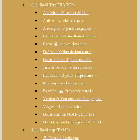
🇫🇷 Road Trip FRANCE
Ardèche : 42 cols et 800km
Aubrac : weekend repos
Auvergne : 3 jours magiques
Cévennes : les meilleures routes
Corse 🏝️ le tour classique
Drôme : 900km de bonheur !
Haute-Loire : 3 jours parfaits
Jura & Doubs : 3 jours nature
Limousin : 3 jours surprenants !
Morvan : weekend au vert
Pyrénées 🏔️ Traversée simple
Verdon & Ventoux : combo gagnant
Vosges : 3 jours à faire !
Demi Tour de FRANCE : l’Est
Demi tour de France partie OUEST
🇮🇹 Road trip ITALIE
🏝️ Tour de Sardaigne