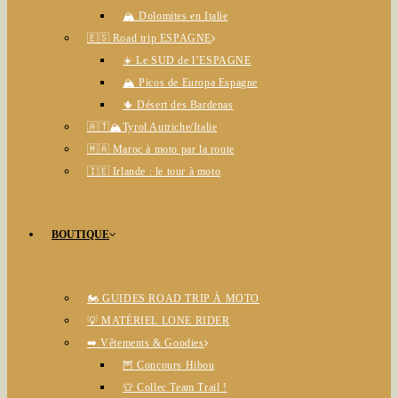
🏔️ Dolomites en Italie
🇪🇸 Road trip ESPAGNE
☀️ Le SUD de l’ESPAGNE
🏔️ Picos de Europa Espagne
🌵 Désert des Bardenas
🇦🇹🏔️Tyrol Autriche/Italie
🇲🇦 Maroc à moto par la route
🇮🇪 Irlande : le tour à moto
BOUTIQUE
🏍️ GUIDES ROAD TRIP À MOTO
💡 MATÉRIEL LONE RIDER
➡️ Vêtements & Goodies
🦉 Concours Hibou
👕 Collec Team Trail !