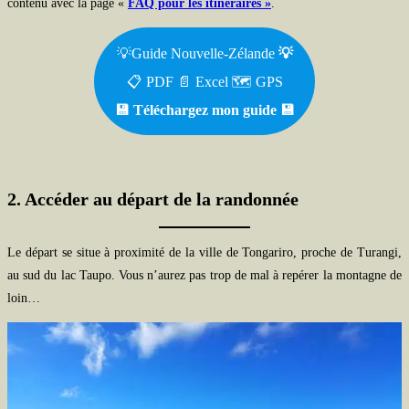
contenu avec la page «
FAQ pour les itinéraires »
.
💡Guide Nouvelle-Zélande
💡
📋 PDF 📄 Excel 🗺️ GPS
💾 Téléchargez mon guide
💾
2. Accéder au départ de la randonnée
Le départ se situe à proximité de la ville de Tongariro, proche de Turangi,
au sud du lac Taupo. Vous n’aurez pas trop de mal à repérer la montagne de
loin…