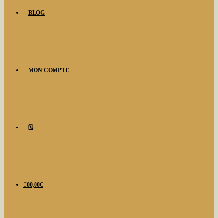
BLOG
MON COMPTE
🗓️
0
0,00
€