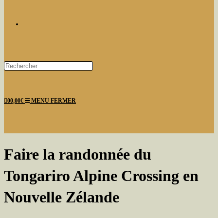
TOGGLE
Press
Escape
WEBSITE
to
0
0,00
€
MENU
FERMER
close
the
search
panel.
SEARCH
Faire la randonnée du
Tongariro Alpine Crossing en
Nouvelle Zélande