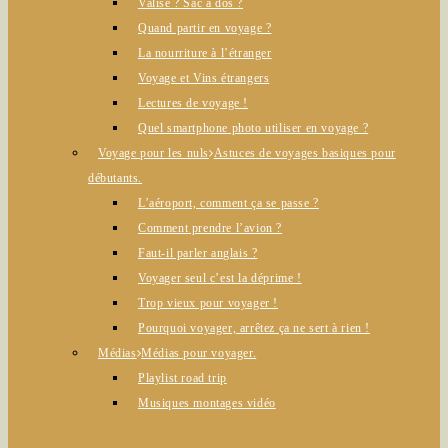
Valise ? Sac à dos ?
Quand partir en voyage ?
La nourriture à l’étranger
Voyage et Vins étrangers
Lectures de voyage !
Quel smartphone photo utiliser en voyage ?
Voyage pour les nuls
Astuces de voyages basiques pour
débutants.
L’aéroport, comment ça se passe ?
Comment prendre l’avion ?
Faut-il parler anglais ?
Voyager seul c’est la déprime !
Trop vieux pour voyager !
Pourquoi voyager, arrêtez ça ne sert à rien !
Médias
Médias pour voyager.
Playlist road trip
Musiques montages vidéo